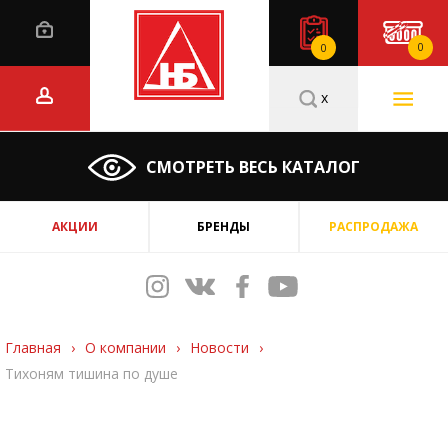
0
0
x
СМОТРЕТЬ ВЕСЬ КАТАЛОГ
АКЦИИ
БРЕНДЫ
РАСПРОДАЖА
Главная
›
О компании
›
Новости
›
Тихоням тишина по душе