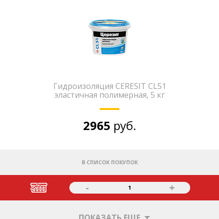
Гидроизоляция CERESIT CL51
эластичная полимерная, 5 кг
2965
руб.
В СПИСОК ПОКУПОК
-
+
1
ПОКАЗАТЬ ЕЩЕ