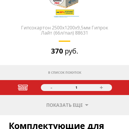
Гипсокартон 2500х1200х9,5мм Гипрок
Лайт (66л/пал) 88631
370
руб.
В СПИСОК ПОКУПОК
-
+
1
ПОКАЗАТЬ ЕЩЕ
Комплектующие для