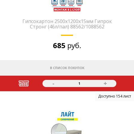
Гипсокартон 2500х1200х15мм Гипрок
Стронг (46л/пал) 88562/1088562
685
руб.
В СПИСОК ПОКУПОК
-
+
1
Доступно 154 лист