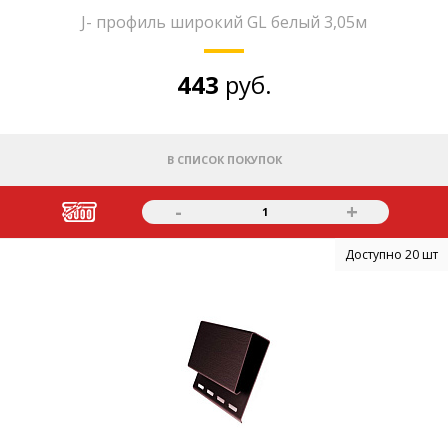
J- профиль широкий GL белый 3,05м
443
руб.
В СПИСОК ПОКУПОК
-
+
1
Доступно 20 шт