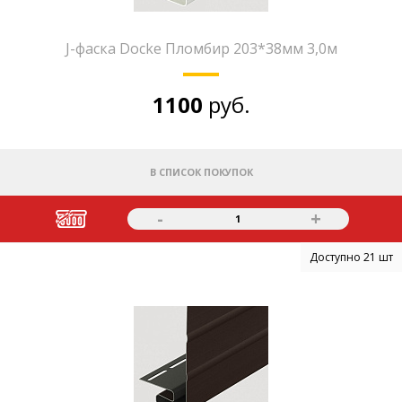
J-фаска Docke Пломбир 203*38мм 3,0м
1100
руб.
В СПИСОК ПОКУПОК
-
+
1
Доступно 21 шт