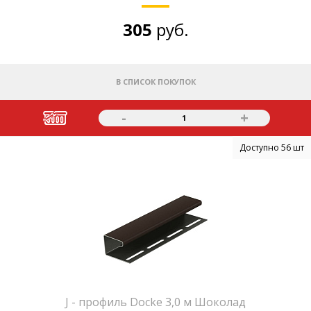
305
руб.
В СПИСОК ПОКУПОК
-
+
1
Доступно 56 шт
J - профиль Docke 3,0 м Шоколад