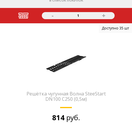
В СПИСОК ПОКУПОК
-
+
1
Доступно 35 шт
Решётка чугунная Волна SteeStart
DN100 С250 (0,5м)
814
руб.