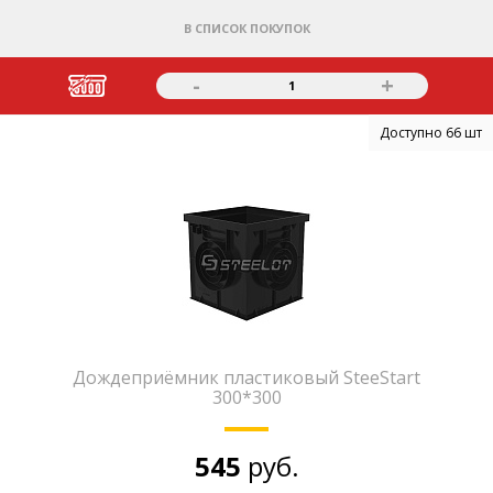
В СПИСОК ПОКУПОК
-
+
1
Доступно 66 шт
Дождеприёмник пластиковый SteeStart
300*300
545
руб.