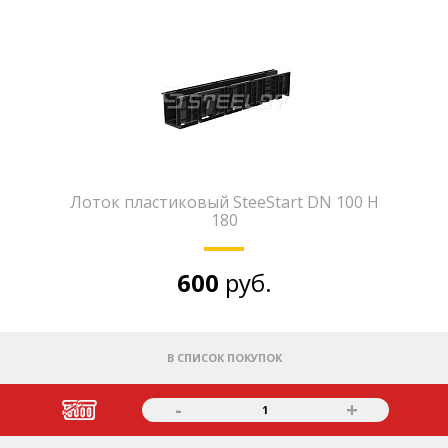
Лоток пластиковый SteeStart DN 100 H
180
600
руб.
В СПИСОК ПОКУПОК
-
+
1