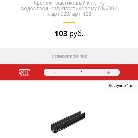
Крепеж пластиковый к лотку
водоотводному пластиковому DN200 /
к арт.528/ арт. 128
103
руб.
В СПИСОК ПОКУПОК
-
+
1
Доступно 1 шт