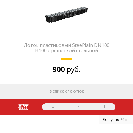
Лоток пластиковый SteePlain DN100
H100 с решёткой стальной
900
руб.
В СПИСОК ПОКУПОК
-
+
1
Доступно 76 шт