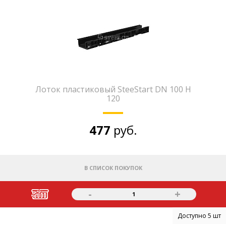
Лоток пластиковый SteeStart DN 100 H
120
477
руб.
В СПИСОК ПОКУПОК
-
+
1
Доступно 5 шт