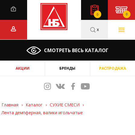
0
0
x
СМОТРЕТЬ ВЕСЬ КАТАЛОГ
АКЦИИ
БРЕНДЫ
РАСПРОДАЖА
Главная
›
Каталог
›
СУХИЕ СМЕСИ
›
Лента демпферная, валики игольчатые