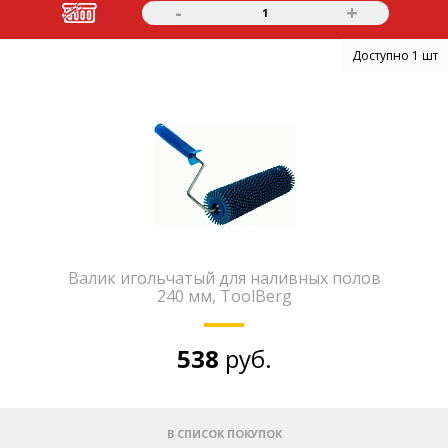
-
+
1
Доступно 1 шт
Валик игольчатый для наливных полов
240 мм, ToolBerg
538
руб.
В СПИСОК ПОКУПОК