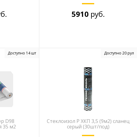
б.
5910
руб.
Доступно 14 шт
Доступно 20 рул
ер D98
Стеклоизол Р ХКП 3,5 (9м2) сланец
 35 м2
серый (30шт/под)