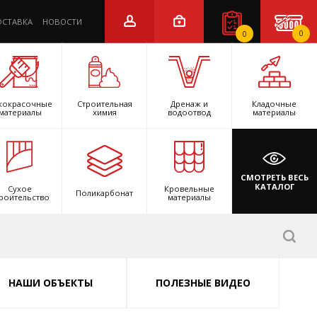
ОСТАВКА
НОВОСТИ
0
0
кокрасочные
Строительная
Дренаж и
Кладочные
материалы
химия
водоотвод
материалы
СМОТРЕТЬ ВЕСЬ
КАТАЛОГ
Сухое
Кровельные
Поликарбонат
роительство
материалы
НАШИ ОБЪЕКТЫ
ПОЛЕЗНЫЕ ВИДЕО