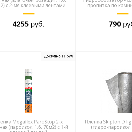
йная (влаго-ветрозащит. 1,6,
Гидрофобизатор - В
2) с 2-мя клеевыми лентами
пропитка по камню 
4255
руб.
790
ру
Доступно 11 рул
енка Megaflex ParoStop 2-х
Пленка Skipton D li
ная (пароизол. 1,6, 70м2) с 1-й
(гидро-пароизол. 