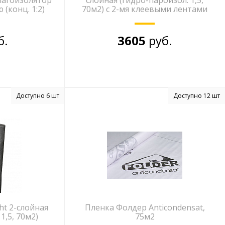
лагоизолятор
слойная (гидро-пароизол. 1,5,
(конц. 1:2)
70м2) с 2-мя клеевыми лентами
б.
3605
руб.
Доступно 6 шт
Доступно 12 шт
ght 2-слойная
Пленка Фолдер Anticondensat,
1,5, 70м2)
75м2