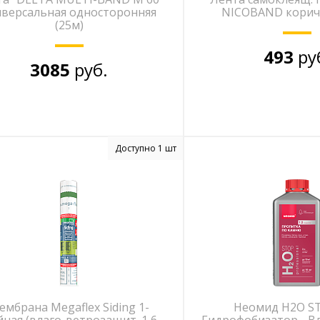
иверсальная односторонняя
NICOBAND корич
(25м)
493
ру
3085
руб.
Доступно 1 шт
ембрана Megaflex Siding 1-
Неомид Н2О ST