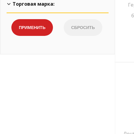
Торговая марка:
Ге
б
BERGAUF
CERESIT
DELTA
EUROVENT
FARBITEX
FOLDER
GEOPLAN
GREEN TERM
GRUNTFLEX
ICOPAL
KRONbuild
KUDO
MEGAFLEX
Лен