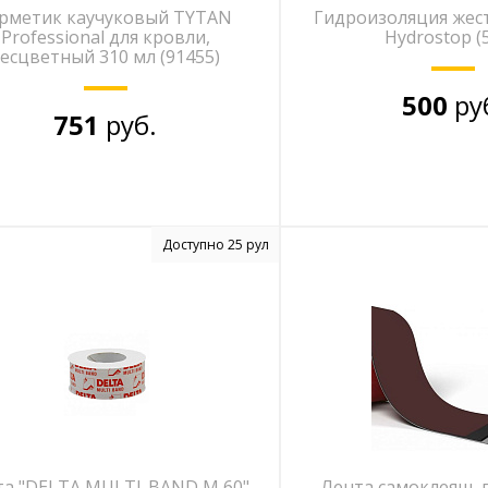
рметик каучуковый TYTAN
Гидроизоляция жест
Professional для кровли,
Hydrostop (5
есцветный 310 мл (91455)
500
ру
751
руб.
Доступно 25 рул
та "DELTA MULTI-BAND M 60"
Лента самоклеящ. 