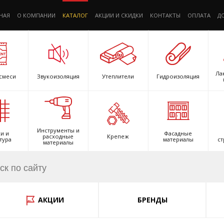
НАЯ
О КОМПАНИИ
КАТАЛОГ
АКЦИИ И СКИДКИ
КОНТАКТЫ
ОПЛАТА
Д
Ла
смеси
Звукоизоляция
Утеплители
Гидроизоляция
Инструменты и
и и
Фасадные
расходные
Крепеж
тура
материалы
ст
материалы
АКЦИИ
БРЕНДЫ