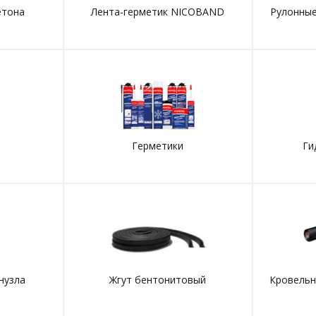
етона
Лента-герметик NICOBAND
Рулонны
Герметики
Ги
нузла
Жгут бентонитовый
Кровельн