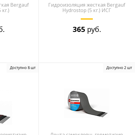
кая Bergauf
Гидроизоляция жесткая Bergauf
 кг.)
Hydrostop (5 кг.) ИСГ
б.
365
руб.
Доступно 8 шт
Доступно 2 шт
герметизир.
Лента самоклеящ. герметизир.