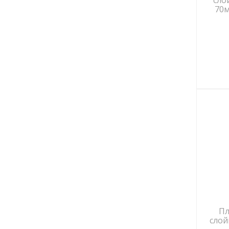
сло
ТИСМА
70м
ТИТАН
ФАКРО
ШАБАШКА
Пл
слой