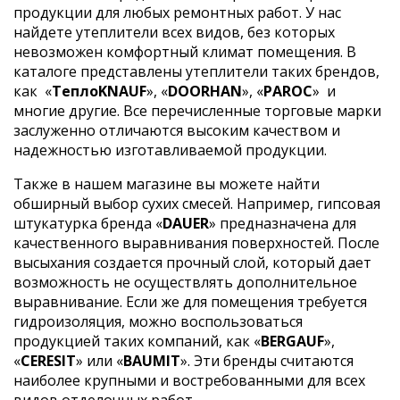
продукции для любых ремонтных работ. У нас
найдете утеплители всех видов, без которых
невозможен комфортный климат помещения. В
каталоге представлены утеплители таких брендов,
как
«
ТеплоKNAUF
», «
DOORHAN
», «
PAROC
»
и
многие другие. Все перечисленные торговые марки
заслуженно отличаются высоким качеством и
надежностью изготавливаемой продукции.
Также в нашем магазине вы можете найти
обширный выбор сухих смесей. Например, гипсовая
штукатурка бренда «
DAUER
» предназначена для
качественного выравнивания поверхностей. После
высыхания создается прочный слой, который дает
возможность не осуществлять дополнительное
выравнивание. Если же для помещения требуется
гидроизоляция, можно воспользоваться
продукцией таких компаний, как «
BERGAUF
»,
«
CERESIT
» или «
BAUMIT
». Эти бренды считаются
наиболее крупными и востребованными для всех
видов отделочных работ.