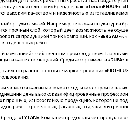
укции для любых ремонтных работ. У нас найдете утеп
лены утеплители таких брендов, как
«
ТеплоKNAUF
», «
ся высоким качеством и надежностью изготавливаемо
ыбор сухих смесей. Например, гипсовая штукатурка бр
тся прочный слой, который дает возможность не осуще
оваться продукцией таких компаний, как «
BERGAUF
», «
ов отделочных работ.
ой компанией с собственным производством. Главными
ащиты ваших помещений. Среди ассортимента «
DUFA
» 
ставлены разные торговые марки. Среди них «
PROFILU
пользования.
ни являются важным элементом для всех строительных 
сегодняшний день высококвалифицированные профессио
кают прочную, износостойкую продукцию, которая не п
дов работ: кровельных, фасадных, отделки внутренних 
 бренда «
TYTAN
». Компания предоставляет продукцию