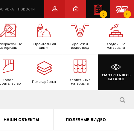
ОСТАВКА
НОВОСТИ
0
0
кокрасочные
Строительная
Дренаж и
Кладочные
материалы
химия
водоотвод
материалы
СМОТРЕТЬ ВЕСЬ
КАТАЛОГ
Сухое
Кровельные
Поликарбонат
роительство
материалы
НАШИ ОБЪЕКТЫ
ПОЛЕЗНЫЕ ВИДЕО