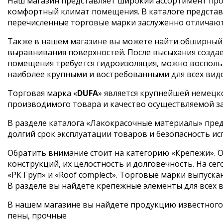
Наш магазин представляет широкий ассортимент прод
комфортный климат помещения. В каталоге представ
перечисленные торговые марки заслуженно отличают
Также в нашем магазине вы можете найти обширный в
выравнивания поверхностей. После высыхания создае
помещения требуется гидроизоляция, можно воспольз
наиболее крупными и востребованными для всех вид
Торговая марка «
DUFA
» является крупнейшей немецк
производимого товара и качество осуществляемой з
В разделе каталога «Лакокрасочные материалы» пред
долгий срок эксплуатации товаров и безопасность ис
Обратить внимание стоит на категорию «Крепежи». О
конструкций, их целостность и долговечность. На 
«РК Груп» и «Roof complect». Торговые марки выпус
В разделе вы найдете крепежные элементы для всех ви
В нашем магазине вы найдете продукцию известного
пены, прочные