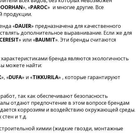
лители всех видов, без которых невозможен
DOORHAN
», «
PAROC
»
и многие другие. Все
й продукции.
енда «
DAUER
» предназначена для качественного
ствлять дополнительное выравнивание. Если же для
CERESIT
» или «
BAUMIT
». Эти бренды считаются
 характеристиками бренда являются экологичность
вы можете найти:
X
», «
DUFA
» и «
TIKKURILA
» , которые гарантируют
работ, так как обеспечивают безопасность
налы отдают предпочтение в этом вопросе брендам
оддается коррозиям и воздействию окружающей среды.
стен и т.д.
 строительной химии (жидкие гвозди, монтажные