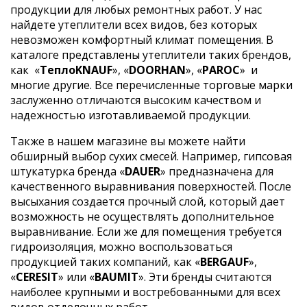
продукции для любых ремонтных работ. У нас
найдете утеплители всех видов, без которых
невозможен комфортный климат помещения. В
каталоге представлены утеплители таких брендов,
как
«
ТеплоKNAUF
», «
DOORHAN
», «
PAROC
»
и
многие другие. Все перечисленные торговые марки
заслуженно отличаются высоким качеством и
надежностью изготавливаемой продукции.
Также в нашем магазине вы можете найти
обширный выбор сухих смесей. Например, гипсовая
штукатурка бренда «
DAUER
» предназначена для
качественного выравнивания поверхностей. После
высыхания создается прочный слой, который дает
возможность не осуществлять дополнительное
выравнивание. Если же для помещения требуется
гидроизоляция, можно воспользоваться
продукцией таких компаний, как «
BERGAUF
»,
«
CERESIT
» или «
BAUMIT
». Эти бренды считаются
наиболее крупными и востребованными для всех
видов отделочных работ.