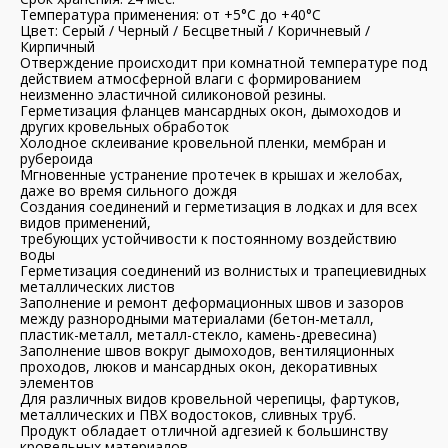
Температура применения: от +5°C до +40°C
Цвет: Серый / Черный / Бесцветный / Коричневый /
Кирпичный
Отверждение происходит при комнатной температуре под
действием атмосферной влаги с формированием
неизменно эластичной силиконовой резины.
Герметизация фланцев мансардных окон, дымоходов и
других кровельных обработок
Холодное cклеивание кровельной пленки, мембран и
рубероида
Мгновенные устранение протечек в крышах и желобах,
даже во время сильного дождя
Создания соединений и герметизация в лодках и для всех
видов применений,
требующих устойчивости к постоянному воздействию
воды
Герметизация соединений из волнистых и трапециевидных
металлических листов
Заполнение и ремонт деформационных швов и зазоров
между разнородными материалами (бетон-металл,
пластик-металл, металл-стекло, камень-древесина)
Заполнение швов вокруг дымоходов, вентиляционных
проходов, люков и мансардных окон, декоративных
элементов
Для различных видов кровельной черепицы, фартуков,
металлических и ПВХ водостоков, сливных труб.
Продукт обладает отличной адгезией к большинству
кровельных материалов.