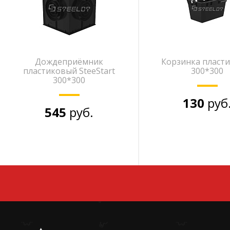
Дождеприёмник
Корзинка пласт
пластиковый SteeStart
300*300
300*300
130
руб
545
руб.