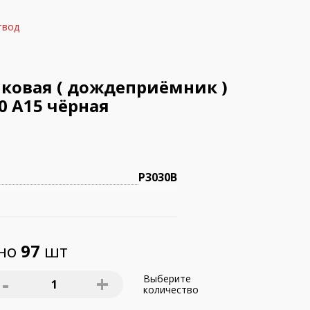
твод
ковая ( дождеприёмник )
00 A15 чёрная
Р3030В
пно
97
шт
-
+
Выберите
1
количество