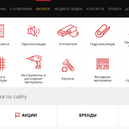
НАЯ
О КОМПАНИИ
КАТАЛОГ
АКЦИИ И СКИДКИ
КОНТАКТЫ
ОПЛАТА
Д
Ла
смеси
Звукоизоляция
Утеплители
Гидроизоляция
Инструменты и
и и
Фасадные
расходные
Крепеж
тура
материалы
ст
материалы
АКЦИИ
БРЕНДЫ