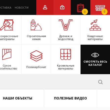
ОСТАВКА
НОВОСТИ
0
0
кокрасочные
Строительная
Дренаж и
Кладочные
материалы
химия
водоотвод
материалы
СМОТРЕТЬ ВЕСЬ
КАТАЛОГ
Сухое
Кровельные
Поликарбонат
роительство
материалы
НАШИ ОБЪЕКТЫ
ПОЛЕЗНЫЕ ВИДЕО