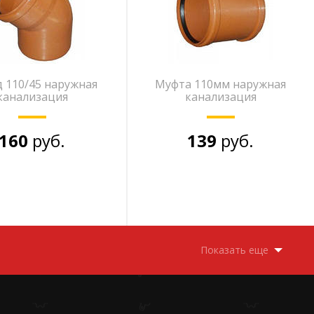
 110/45 наружная
Муфта 110мм наружная
канализация
канализация
160
руб.
139
руб.
Показать еще