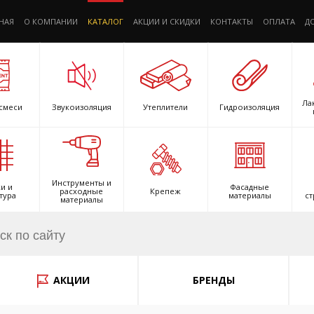
НАЯ
О КОМПАНИИ
КАТАЛОГ
АКЦИИ И СКИДКИ
КОНТАКТЫ
ОПЛАТА
Д
Ла
смеси
Звукоизоляция
Утеплители
Гидроизоляция
Инструменты и
и и
Фасадные
расходные
Крепеж
тура
материалы
ст
материалы
АКЦИИ
БРЕНДЫ