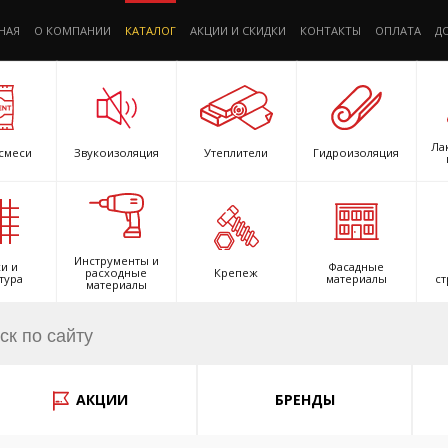
НАЯ
О КОМПАНИИ
КАТАЛОГ
АКЦИИ И СКИДКИ
КОНТАКТЫ
ОПЛАТА
Д
Ла
смеси
Звукоизоляция
Утеплители
Гидроизоляция
Инструменты и
и и
Фасадные
расходные
Крепеж
тура
материалы
ст
материалы
АКЦИИ
БРЕНДЫ