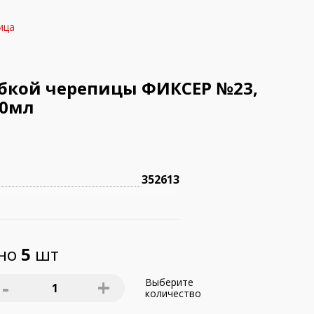
ица
ибкой черепицы ФИКСЕР №23,
10мл
352613
пно
5
шт
-
+
Выберите
1
количество