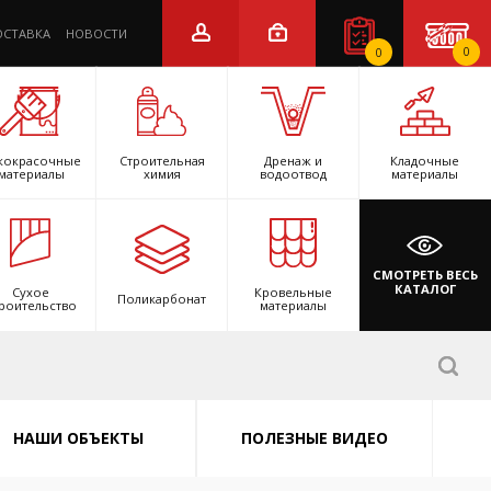
ОСТАВКА
НОВОСТИ
0
0
кокрасочные
Строительная
Дренаж и
Кладочные
материалы
химия
водоотвод
материалы
СМОТРЕТЬ ВЕСЬ
КАТАЛОГ
Сухое
Кровельные
Поликарбонат
роительство
материалы
НАШИ ОБЪЕКТЫ
ПОЛЕЗНЫЕ ВИДЕО