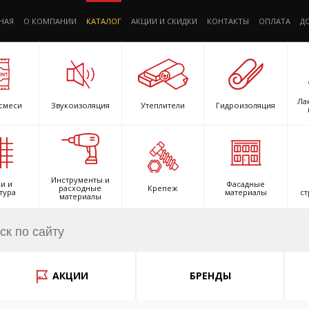
НАЯ
О КОМПАНИИ
КАТАЛОГ
АКЦИИ И СКИДКИ
КОНТАКТЫ
ОПЛАТА
Д
Ла
смеси
Звукоизоляция
Утеплители
Гидроизоляция
Инструменты и
и и
Фасадные
расходные
Крепеж
тура
материалы
ст
материалы
АКЦИИ
БРЕНДЫ