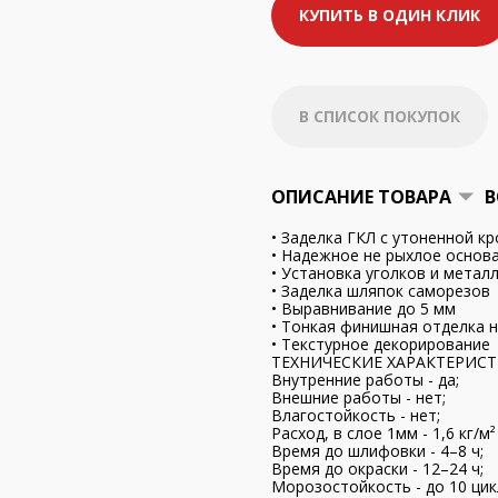
КУПИТЬ В ОДИН КЛИК
В СПИСОК ПОКУПОК
ОПИСАНИЕ ТОВАРА
В
• Заделка ГКЛ с утоненной кр
• Надежное не рыхлое основ
• Установка уголков и метал
• Заделка шляпок саморезов
• Выравнивание до 5 мм
• Тонкая финишная отделка н
• Текстурное декорирование
ТЕХНИЧЕСКИЕ ХАРАКТЕРИСТ
Внутренние работы - да;
Внешние работы - нет;
Влагостойкость - нет;
Расход, в слое 1мм - 1,6 кг/м²
Время до шлифовки - 4–8 ч;
Время до окраски - 12–24 ч;
Морозостойкость - до 10 цик