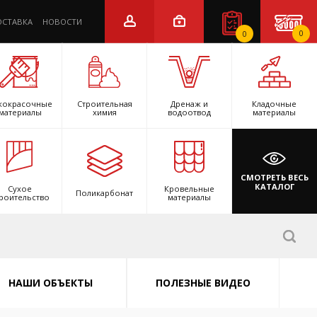
ОСТАВКА
НОВОСТИ
0
0
кокрасочные
Строительная
Дренаж и
Кладочные
материалы
химия
водоотвод
материалы
СМОТРЕТЬ ВЕСЬ
КАТАЛОГ
Сухое
Кровельные
Поликарбонат
роительство
материалы
НАШИ ОБЪЕКТЫ
ПОЛЕЗНЫЕ ВИДЕО