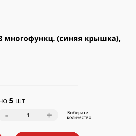
8 многофункц. (синяя крышка),
пно
5
шт
-
+
Выберите
1
количество