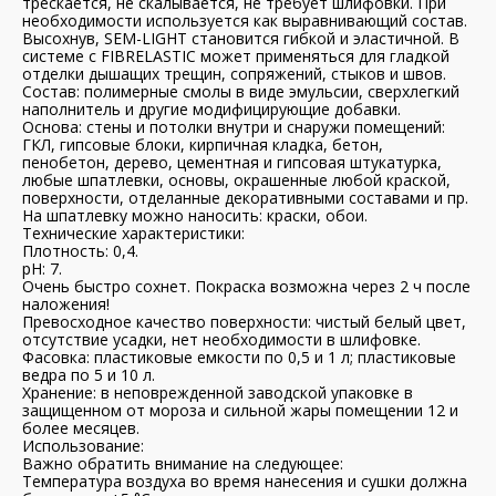
трескается, не скалывается, не требует шлифовки. При
необходимости используется как выравнивающий состав.
Высохнув, SEM-LIGHT становится гибкой и эластичной. В
системе с FIBRELASTIC может применяться для гладкой
отделки дышащих трещин, сопряжений, стыков и швов.
Состав: полимерные смолы в виде эмульсии, сверхлегкий
наполнитель и другие модифицирующие добавки.
Основа: стены и потолки внутри и снаружи помещений:
ГКЛ, гипсовые блоки, кирпичная кладка, бетон,
пенобетон, дерево, цементная и гипсовая штукатурка,
любые шпатлевки, основы, окрашенные любой краской,
поверхности, отделанные декоративными составами и пр.
На шпатлевку можно наносить: краски, обои.
Технические характеристики:
Плотность: 0,4.
рН: 7.
Очень быстро сохнет. Покраска возможна через 2 ч после
наложения!
Превосходное качество поверхности: чистый белый цвет,
отсутствие усадки, нет необходимости в шлифовке.
Фасовка: пластиковые емкости по 0,5 и 1 л; пластиковые
ведра по 5 и 10 л.
Хранение: в неповрежденной заводской упаковке в
защищенном от мороза и сильной жары помещении 12 и
более месяцев.
Использование:
Важно обратить внимание на следующее:
Температура воздуха во время нанесения и сушки должна