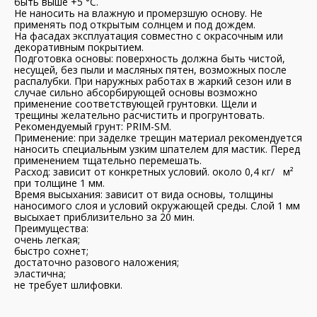
быть выше +5 °C.
Не наносить на влажную и промерзшую основу. Не
применять под открытым солнцем и под дождем.
На фасадах эксплуатация совместно с окрасочным или
декоративным покрытием.
Подготовка основы: поверхность должна быть чистой,
несущей, без пыли и масляных пятен, возможных после
распалубки. При наружных работах в жаркий сезон или в
случае сильно абсорбирующей основы возможно
применение соответствующей грунтовки. Щели и
трещины желательно расчистить и прогрунтовать.
Рекомендуемый грунт: PRIM-SM.
Применение: при заделке трещин материал рекомендуется
наносить специальным узким шпателем для мастик. Перед
применением тщательно перемешать.
Расход: зависит от конкретных условий. около 0,4 кг/ м²
при толщине 1 мм.
Время высыхания: зависит от вида основы, толщины
наносимого слоя и условий окружающей среды. Слой 1 мм
высыхает приблизительно за 20 мин.
Преимущества:
очень легкая;
быстро сохнет;
достаточно разового наложения;
эластична;
не требует шлифовки.