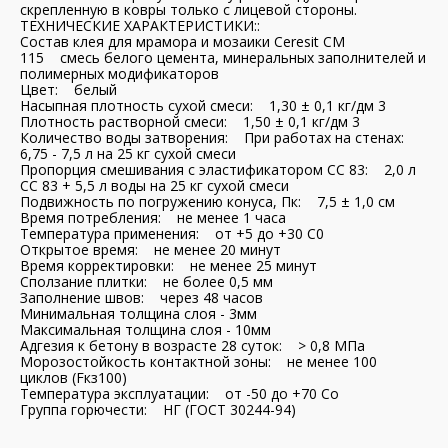
скрепленную в ковры только с лицевой стороны.
ТЕХНИЧЕСКИЕ ХАРАКТЕРИСТИКИ::
Состав клея для мрамора и мозаики Ceresit CM
115 смесь белого цемента, минеральных заполнителей и
полимерных модификаторов
Цвет: белый
Насыпная плотность сухой смеси: 1,30 ± 0,1 кг/дм 3
Плотность растворной смеси: 1,50 ± 0,1 кг/дм 3
Количество воды затворения: При работах на стенах:
6,75 - 7,5 л на 25 кг сухой смеси
Пропорция смешивания с эластификатором СC 83: 2,0 л
СС 83 + 5,5 л воды на 25 кг сухой смеси
Подвижность по погружению конуса, Пк: 7,5 ± 1,0 см
Время потребления: не менее 1 часа
Температура применения: от +5 до +30 С0
Открытое время: не менее 20 минут
Время корректировки: не менее 25 минут
Сползание плитки: не более 0,5 мм
Заполнение швов: через 48 часов
Минимальная толщина слоя - 3мм
Максимальная толщина слоя - 10мм
Адгезия к бетону в возрасте 28 суток: > 0,8 МПа
Морозостойкость контактной зоны: не менее 100
циклов (Fкз100)
Температура эксплуатации: от -50 до +70 Со
Группа горючести: НГ (ГОСТ 30244-94)