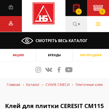
0
0
x
СМОТРЕТЬ ВЕСЬ КАТАЛОГ
АКЦИИ
БРЕНДЫ
РАСПРОДАЖА
Главная
›
Каталог
›
СУХИЕ СМЕСИ
›
Плиточные клеи
Клей для плитки CERESIT СМ115