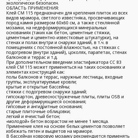
экологически безопасен.
ОБЛАСТЬ ПРИМЕНЕНИЯ:
Клей СМ 115 предназначен для крепления плиток из всех
видов мрамора, светлого известняка, просвечивающих
пород камня размером 60х60 см, а также стеклянной
мозаики, на недеформирующихся минеральных
основаниях (таких как бетон, цементные стяжки,
цементные и цементно-известковые штукатурки), на
стенах и полах внутри и снаружи зданий, в т.ч. в
помещениях с постоянной влажностью, на стяжках с
подогревом (внутри зданий), цоколях, парапетах, стенах
балконов и террас и т.д.
При дополнительном введении эластификатора СС 83
клей СМ 115 может применяться на таких основаниях и
элементах конструкций как:
полы балконов и террас, наружные лестницы, входные
группы, эксплуатируемые кровли;
крытые и открытые бассейны;
стяжки с подогревом снаружи зданий;
гипсокартон, древесностружечные плиты, плиты OSB и
другие деформирующиеся основания;
гипсовые и ангидритные основания;
старые плиточные облицовки;
легкий и ячеистый бетон;
«молодой» бетон возрастом не менее 1 месяца.
Применение клея на основе белых цементов позволяет
избежать пятен и выцветов на мраморе.
В бассейнах ковровую мозаику рекомендуется применять