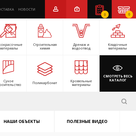
ОСТАВКА
НОВОСТИ
0
0
кокрасочные
Строительная
Дренаж и
Кладочные
материалы
химия
водоотвод
материалы
СМОТРЕТЬ ВЕСЬ
КАТАЛОГ
Сухое
Кровельные
Поликарбонат
роительство
материалы
НАШИ ОБЪЕКТЫ
ПОЛЕЗНЫЕ ВИДЕО