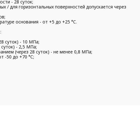
сти - 28 суток;
ых / для горизонтальных поверхностей допускается через
ов;
атуре основания - от +5 до +25 °С.
:
8 суток) - 10 МПа;
суток) - 2,5 МПа;
нием (через 28 суток) - не менее 0,8 МПа;
т -50 до +70 °С;