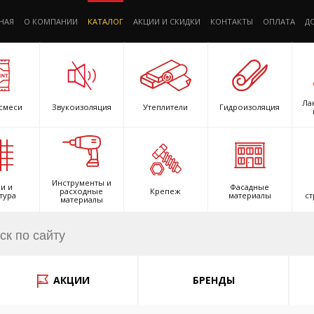
НАЯ
О КОМПАНИИ
КАТАЛОГ
АКЦИИ И СКИДКИ
КОНТАКТЫ
ОПЛАТА
Д
Ла
смеси
Звукоизоляция
Утеплители
Гидроизоляция
Инструменты и
и и
Фасадные
расходные
Крепеж
тура
материалы
ст
материалы
АКЦИИ
БРЕНДЫ