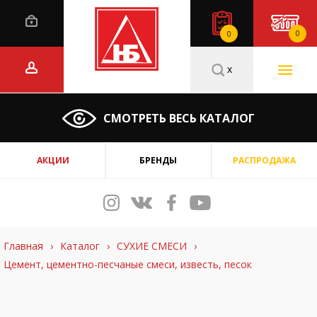
0
0
x
СМОТРЕТЬ ВЕСЬ КАТАЛОГ
АКЦИИ
БРЕНДЫ
РАСПРОДАЖА
Главная
›
Каталог
›
СУХИЕ СМЕСИ
›
Цемент, цементно-песчаные смеси, известь, песок