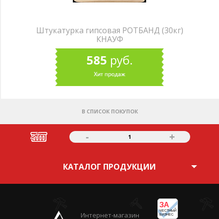
Штукатурка гипсовая РОТБАНД (30кг)
КНАУФ
585
руб.
В СПИСОК ПОКУПОК
-
+
1
КАТАЛОГ ПРОДУКЦИИ
ЗА
ЧЕСТНЫЙ
Интернет-магазин
БИЗНЕС