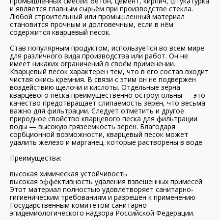
промышленных смесей: бетон, цемент, кирпич, штукатурка
и является главным сырьём при производстве стекла.
Любой строительный или промышленный материал
становится прочным и долговечным, если в нём
содержится кварцевый песок.
Став популярным продуктом, используется во всём мире
для различного вида производства или работ. Он не
имеет никаких ограничений в своём применении.
Кварцевый песок характерен тем, что в его состав входит
чистая окись кремния. В связи с этим он не подвержен
воздействию щелочи и кислоты. Отдельные зерна
кварцевого песка преимущественно остроугольны — это
качество предотвращает слипаемость зерен, что весьма
важно для фильтрации. Следует отметить и другое
природное свойство кварцевого песка для фильтрации
воды — высокую грязеемкость зерен. Благодаря
сорбционной возможности, кварцевый песок может
удалить железо и марганец, которые растворены в воде.
Преимущества:
высокая химическая устойчивость
высокая эффективность удаления взвешенных примесей
Этот материал полностью удовлетворяет санитарно-
гигиеническим требованиям и разрешен к применению
Государственным комитетом санитарно-
эпидемиологического надзора Российской Федерации.