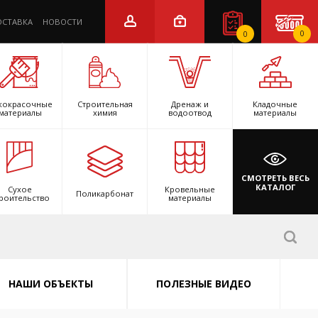
ОСТАВКА
НОВОСТИ
0
0
кокрасочные
Строительная
Дренаж и
Кладочные
материалы
химия
водоотвод
материалы
СМОТРЕТЬ ВЕСЬ
КАТАЛОГ
Сухое
Кровельные
Поликарбонат
роительство
материалы
НАШИ ОБЪЕКТЫ
ПОЛЕЗНЫЕ ВИДЕО