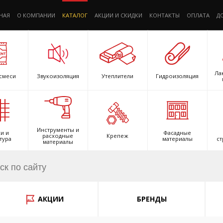
НАЯ
О КОМПАНИИ
КАТАЛОГ
АКЦИИ И СКИДКИ
КОНТАКТЫ
ОПЛАТА
Д
Ла
смеси
Звукоизоляция
Утеплители
Гидроизоляция
Инструменты и
и и
Фасадные
расходные
Крепеж
тура
материалы
ст
материалы
АКЦИИ
БРЕНДЫ