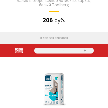
Валик в сборе, велюр 4х180х40, каркас,
белый Toolberg
206
руб.
В СПИСОК ПОКУПОК
-
+
1