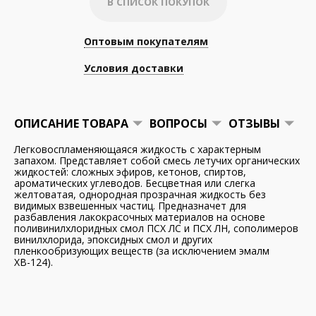
В СПИСОК ПОКУПОК
Оптовым покупателям
Условия доставки
ОПИСАНИЕ ТОВАРА
ВОПРОСЫ
ОТЗЫВЫ
Легковоспламеняющаяся жидкость с характерным
запахом. Представляет собой смесь летучих органических
жидкостей: сложных эфиров, кетонов, спиртов,
ароматических углеводов. Бесцветная или слегка
желтоватая, однородная прозрачная жидкость без
видимых взвешенных частиц. Предназначет для
разбавления лакокрасочных материалов на основе
поливинилхлоридных смол ПСХ ЛС и ПСХ ЛН, сополимеров
винилхлорида, эпоксидных смол и других
пленкообризующих веществ (за исключением эмалм
ХВ-124).