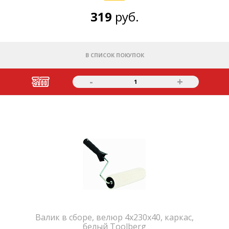
319
руб.
В СПИСОК ПОКУПОК
-
+
1
Валик в сборе, велюр 4х230х40, каркас,
белый Toolberg