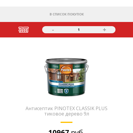
В СПИСОК ПОКУПОК
-
+
1
Антисептик PINOTEX CLASSIK PLUS
тиковое дерево 9л
10967
руб.