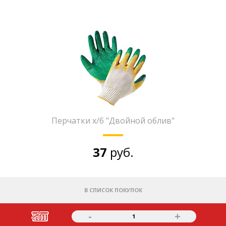
Перчатки х/б "Двойной облив"
37
руб.
В СПИСОК ПОКУПОК
-
+
1