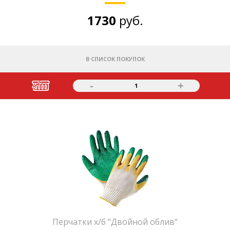
1730
руб.
В СПИСОК ПОКУПОК
-
+
1
Перчатки х/б "Двойной облив"