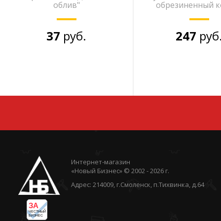
облив"
обрезиненный к
37
руб.
247
руб
Интернет-магазин
«Новый Бизнес» © 2002 - 2026 г.
Адрес: 214009, г.Смоленск, п.Тихвинка, д.64
ЗА
ЧЕСТНЫЙ
БИЗНЕС