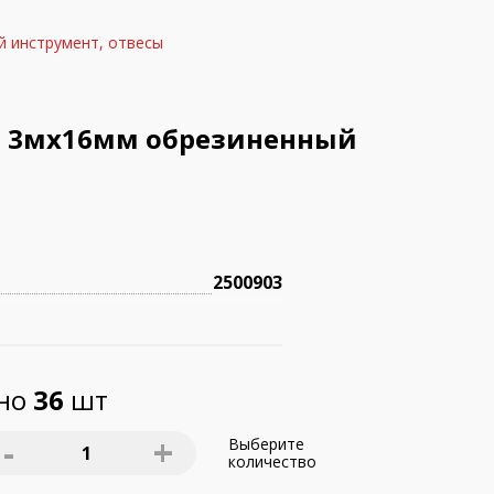
 инструмент, отвесы
S 3мх16мм обрезиненный
2500903
пно
36
шт
-
+
Выберите
1
количество