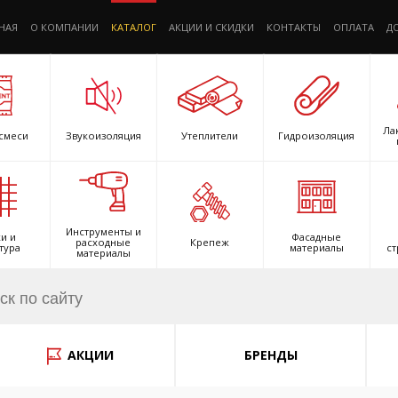
НАЯ
О КОМПАНИИ
КАТАЛОГ
АКЦИИ И СКИДКИ
КОНТАКТЫ
ОПЛАТА
Д
Ла
смеси
Звукоизоляция
Утеплители
Гидроизоляция
Инструменты и
и и
Фасадные
расходные
Крепеж
тура
материалы
ст
материалы
АКЦИИ
БРЕНДЫ