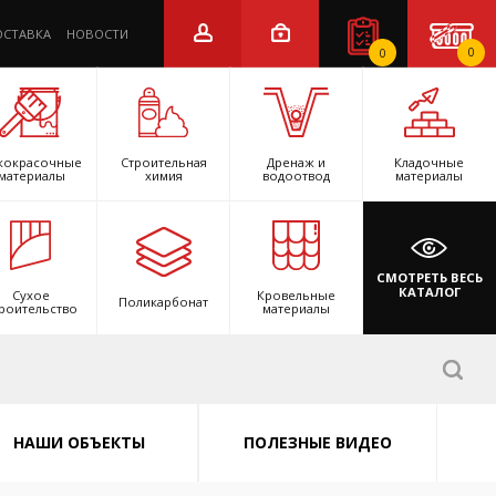
ОСТАВКА
НОВОСТИ
0
0
кокрасочные
Строительная
Дренаж и
Кладочные
материалы
химия
водоотвод
материалы
СМОТРЕТЬ ВЕСЬ
КАТАЛОГ
Сухое
Кровельные
Поликарбонат
роительство
материалы
НАШИ ОБЪЕКТЫ
ПОЛЕЗНЫЕ ВИДЕО