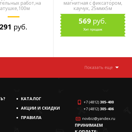
тельных работ,на
магнитная с фиксатором,
атушке,100м
каучук, 25ммх5м
569
руб.
291
руб.
Показать еще
ТЬ?
КАТАЛОГ
+7 (4812)
305-400
АКЦИИ И СКИДКИ
+7 (4812)
305-406
ПРАВИЛА
novbiz@yandex.ru
ПРИНИМАЕМ
К ОПЛАТЕ: