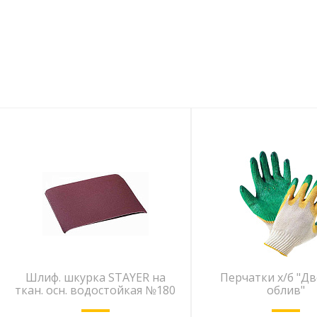
Шлиф. шкурка STAYER на
Перчатки х/б "Д
ткан. осн. водостойкая №180
облив"