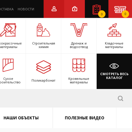
ОСТАВКА
НОВОСТИ
0
0
кокрасочные
Строительная
Дренаж и
Кладочные
материалы
химия
водоотвод
материалы
СМОТРЕТЬ ВЕСЬ
КАТАЛОГ
Сухое
Кровельные
Поликарбонат
роительство
материалы
НАШИ ОБЪЕКТЫ
ПОЛЕЗНЫЕ ВИДЕО