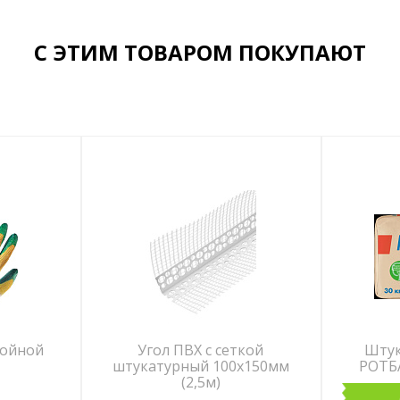
С ЭТИМ ТОВАРОМ ПОКУПАЮТ
войной
Угол ПВХ с сеткой
Штук
штукатурный 100х150мм
РОТБА
(2,5м)