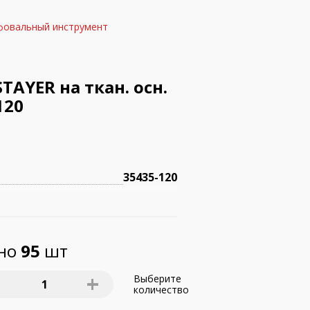
фовальный инструмент
AYER на ткан. осн.
120
35435-120
пно
95
шт
+
Выберите
1
количество