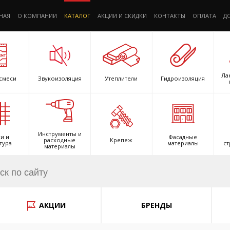
НАЯ
О КОМПАНИИ
КАТАЛОГ
АКЦИИ И СКИДКИ
КОНТАКТЫ
ОПЛАТА
Д
Ла
смеси
Звукоизоляция
Утеплители
Гидроизоляция
Инструменты и
и и
Фасадные
расходные
Крепеж
тура
материалы
ст
материалы
АКЦИИ
БРЕНДЫ