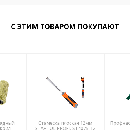
С ЭТИМ ТОВАРОМ ПОКУПАЮТ
садный,
Стамеска плоская 12мм
Профнас
акрил
STARTUL PROFI, ST4075-12