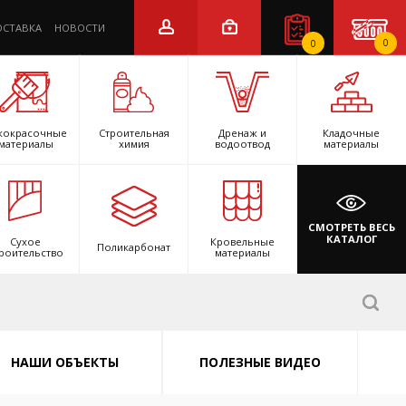
ОСТАВКА
НОВОСТИ
0
0
кокрасочные
Строительная
Дренаж и
Кладочные
материалы
химия
водоотвод
материалы
СМОТРЕТЬ ВЕСЬ
КАТАЛОГ
Сухое
Кровельные
Поликарбонат
роительство
материалы
НАШИ ОБЪЕКТЫ
ПОЛЕЗНЫЕ ВИДЕО