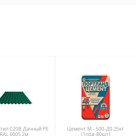
тил С20В Дачный PE
Цемент М - 500-Д0 25кг
RAL 6005 2м
(1под-80шт)