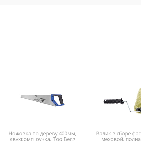
Ножовка по дереву 400мм,
Валик в сборе фа
двухкомп. ручка, ToolBerg
меховой, поли