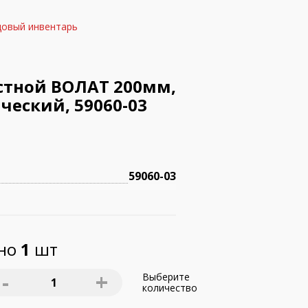
довый инвентарь
стной ВОЛАТ 200мм,
еский, 59060-03
59060-03
пно
1
шт
-
+
Выберите
1
количество