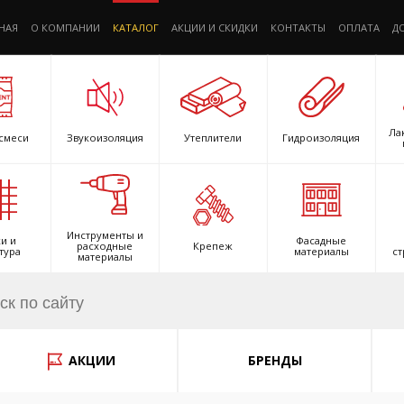
НАЯ
О КОМПАНИИ
КАТАЛОГ
АКЦИИ И СКИДКИ
КОНТАКТЫ
ОПЛАТА
Д
Ла
смеси
Звукоизоляция
Утеплители
Гидроизоляция
Инструменты и
и и
Фасадные
расходные
Крепеж
тура
материалы
ст
материалы
АКЦИИ
БРЕНДЫ