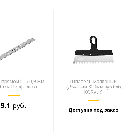
 прямой П-6 0,9 мм
Шпатель малярный
00мм Перфолюкс
зубчатый 300мм зуб 6х6,
KORVUS
9.1
руб.
Доступно под заказ