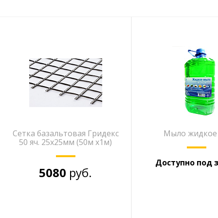
Сетка базальтовая Гридекс
Мыло жидкое 
50 яч. 25х25мм (50м х1м)
Доступно под 
5080
руб.