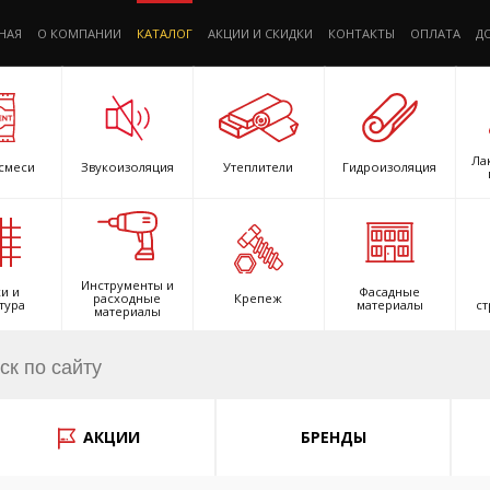
НАЯ
О КОМПАНИИ
КАТАЛОГ
АКЦИИ И СКИДКИ
КОНТАКТЫ
ОПЛАТА
Д
Ла
смеси
Звукоизоляция
Утеплители
Гидроизоляция
Инструменты и
и и
Фасадные
расходные
Крепеж
тура
материалы
ст
материалы
АКЦИИ
БРЕНДЫ