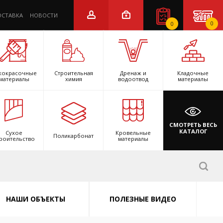
ОСТАВКА
НОВОСТИ
0
0
кокрасочные
Строительная
Дренаж и
Кладочные
материалы
химия
водоотвод
материалы
СМОТРЕТЬ ВЕСЬ
КАТАЛОГ
Сухое
Кровельные
Поликарбонат
роительство
материалы
НАШИ ОБЪЕКТЫ
ПОЛЕЗНЫЕ ВИДЕО