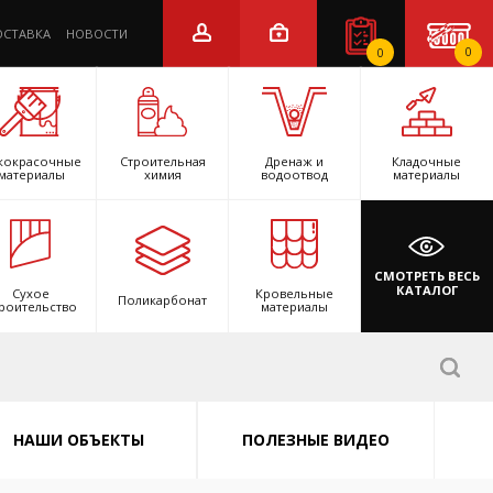
ОСТАВКА
НОВОСТИ
0
0
кокрасочные
Строительная
Дренаж и
Кладочные
материалы
химия
водоотвод
материалы
СМОТРЕТЬ ВЕСЬ
КАТАЛОГ
Сухое
Кровельные
Поликарбонат
роительство
материалы
НАШИ ОБЪЕКТЫ
ПОЛЕЗНЫЕ ВИДЕО