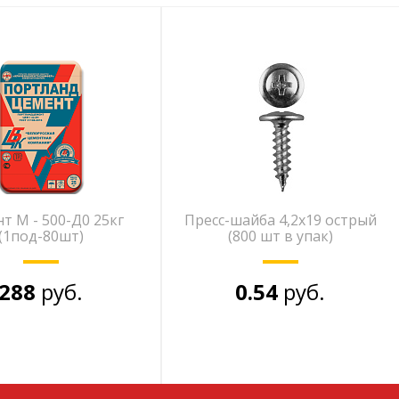
т М - 500-Д0 25кг
Пресс-шайба 4,2х19 острый
(1под-80шт)
(800 шт в упак)
288
руб.
0.54
руб.