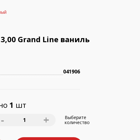
вый
3,00 Grand Line ваниль
041906
пно
1
шт
-
+
Выберите
1
количество