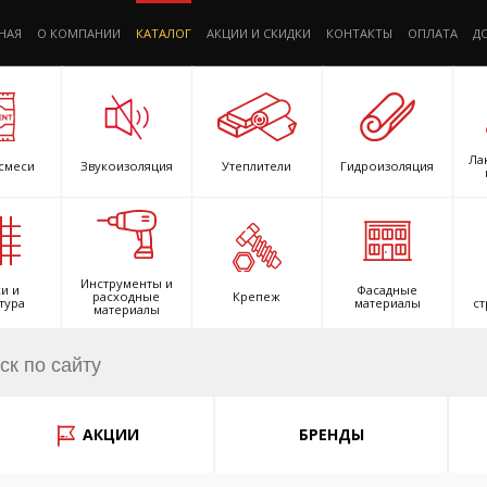
НАЯ
О КОМПАНИИ
КАТАЛОГ
АКЦИИ И СКИДКИ
КОНТАКТЫ
ОПЛАТА
Д
Ла
смеси
Звукоизоляция
Утеплители
Гидроизоляция
Инструменты и
и и
Фасадные
расходные
Крепеж
тура
материалы
ст
материалы
АКЦИИ
БРЕНДЫ