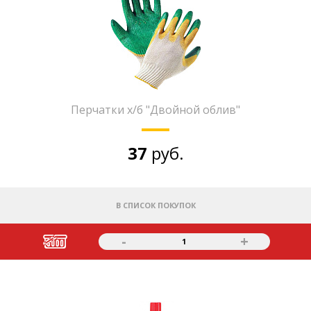
Перчатки х/б "Двойной облив"
37
руб.
В СПИСОК ПОКУПОК
-
+
1