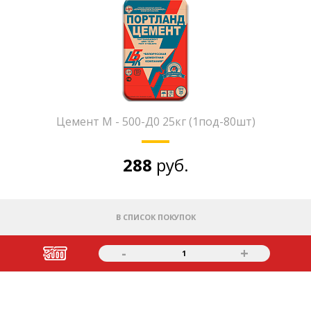
Цемент М - 500-Д0 25кг (1под-80шт)
288
руб.
В СПИСОК ПОКУПОК
-
+
1