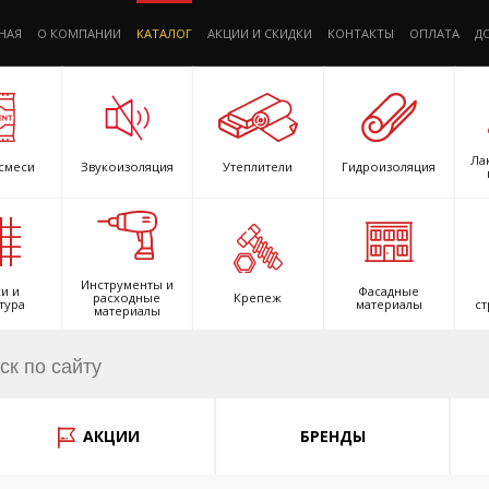
НАЯ
О КОМПАНИИ
КАТАЛОГ
АКЦИИ И СКИДКИ
КОНТАКТЫ
ОПЛАТА
Д
Ла
смеси
Звукоизоляция
Утеплители
Гидроизоляция
Инструменты и
и и
Фасадные
расходные
Крепеж
тура
материалы
ст
материалы
АКЦИИ
БРЕНДЫ