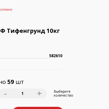
волокно
Ф Тифенгрунд 10кг
582610
пно
59
шт
-
+
Выберите
1
количество