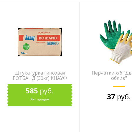
Штукатурка гипсовая
Перчатки х/б "Д
РОТБАНД (30кг) КНАУФ
облив"
585
руб.
37
руб.