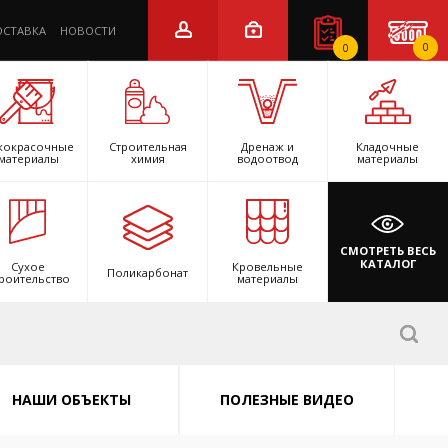
ОСТАВКА
НОВОСТИ
0
0
кокрасочные
Строительная
Дренаж и
Кладочные
материалы
химия
водоотвод
материалы
СМОТРЕТЬ ВЕСЬ
КАТАЛОГ
Сухое
Кровельные
Поликарбонат
роительство
материалы
НАШИ ОБЪЕКТЫ
ПОЛЕЗНЫЕ ВИДЕО