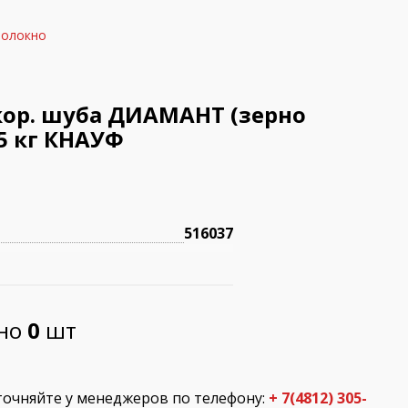
волокно
кор. шуба ДИАМАНТ (зерно
25 кг КНАУФ
516037
пно
0
шт
точняйте у менеджеров по телефону:
+ 7(4812) 305-