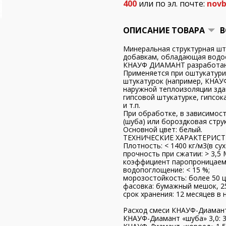
400
или по эл. почте:
novb
ОПИСАНИЕ ТОВАРА
В
Минеральная структурная ш
добавкам, обладающая водо
КНАУФ ДИАМАНТ разработана
Применяется при оштукатури
штукатурок (например, КНАУ
наружной теплоизоляции зда
гипсовой штукатурке, гипсо
и т.п.
При обработке, в зависимост
(шуба) или бороздковая стру
Основной цвет: белый.
ТЕХНИЧЕСКИЕ ХАРАКТЕРИСТ
Плотность: < 1400 кг/м3(в су
прочность при сжатии: > 3,5 
коэффициент паропроницаемос
водопоглощение: < 15 %;
морозостойкость: более 50 ц
фасовка: бумажный мешок, 25
срок хранения: 12 месяцев в
Расход смеси КНАУФ-Диамант 
КНАУФ-Диамант «шуба» 3,0: 3,