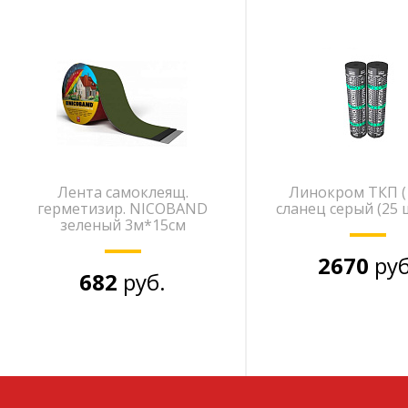
Лента самоклеящ.
Линокром ТКП (
герметизир. NICOBAND
сланец серый (25 
зеленый 3м*15см
2670
руб
682
руб.