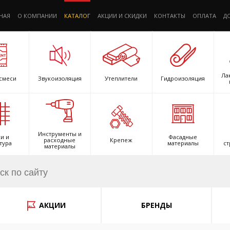
НАЯ
О КОМПАНИИ
КАТАЛОГ
АКЦИИ И СКИДКИ
КОНТАКТЫ
ОПЛАТА
Д
Ла
смеси
Звукоизоляция
Утеплители
Гидроизоляция
Инструменты и
и и
Фасадные
расходные
Крепеж
тура
материалы
ст
материалы
АКЦИИ
БРЕНДЫ