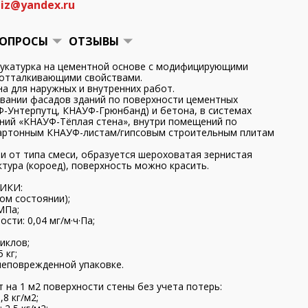
iz@yandex.ru
ОПРОСЫ
ОТЗЫВЫ
тукатурка на цементной основе с модифицирующими
отталкивающими свойствами.
 для наружных и внутренних работ.
вании фасадов зданий по поверхности цементных
Ф-Унтерпутц, КНАУФ-Грюнбанд) и бетона, в системах
ний «КНАУФ-Тёплая стена», внутри помещений по
картонным КНАУФ-листам/гипсовым строительным плитам
и от типа смеси, образуется шероховатая зернистая
ктура (короед), поверхность можно красить.
ИКИ:
хом состоянии);
МПа;
ти: 0,04 мг/м·ч·Па;
иклов;
 кг;
 неповрежденной упаковке.
на 1 м2 поверхности стены без учета потерь:
8 кг/м2;