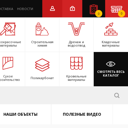
ОСТАВКА
НОВОСТИ
0
0
кокрасочные
Строительная
Дренаж и
Кладочные
материалы
химия
водоотвод
материалы
СМОТРЕТЬ ВЕСЬ
КАТАЛОГ
Сухое
Кровельные
Поликарбонат
роительство
материалы
НАШИ ОБЪЕКТЫ
ПОЛЕЗНЫЕ ВИДЕО