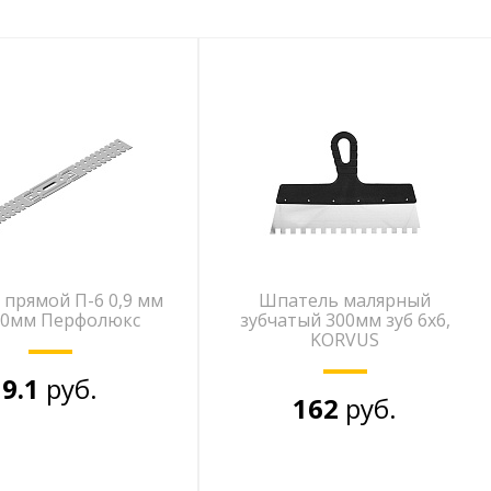
 прямой П-6 0,9 мм
Шпатель малярный
00мм Перфолюкс
зубчатый 300мм зуб 6х6,
KORVUS
9.1
руб.
162
руб.