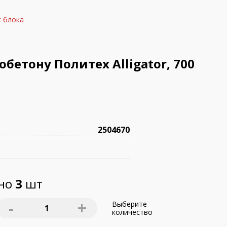
с блока
бетону Политех Alligator, 700
2504670
пно
3
шт
-
+
Выберите
1
количество