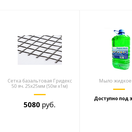
Сетка базальтовая Гридекс
Мыло жидкое 
50 яч. 25х25мм (50м х1м)
Доступно под 
5080
руб.