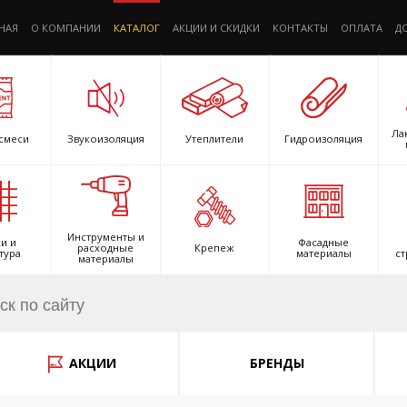
НАЯ
О КОМПАНИИ
КАТАЛОГ
АКЦИИ И СКИДКИ
КОНТАКТЫ
ОПЛАТА
Д
Ла
смеси
Звукоизоляция
Утеплители
Гидроизоляция
Инструменты и
и и
Фасадные
расходные
Крепеж
тура
материалы
ст
материалы
АКЦИИ
БРЕНДЫ