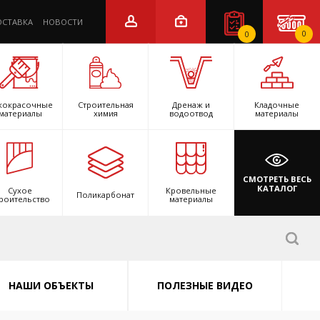
ОСТАВКА
НОВОСТИ
0
0
кокрасочные
Строительная
Дренаж и
Кладочные
материалы
химия
водоотвод
материалы
СМОТРЕТЬ ВЕСЬ
КАТАЛОГ
Сухое
Кровельные
Поликарбонат
роительство
материалы
НАШИ ОБЪЕКТЫ
ПОЛЕЗНЫЕ ВИДЕО