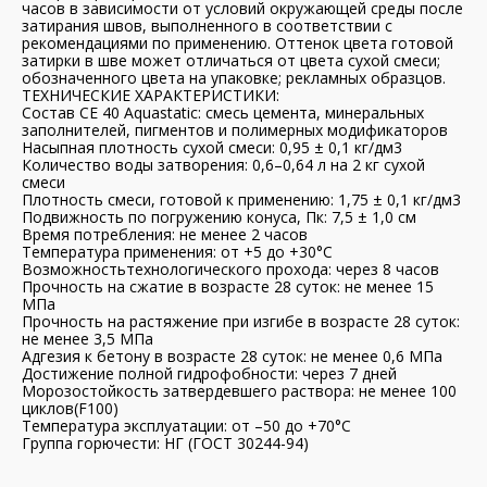
часов в зависимости от условий окружающей среды после
затирания швов, выполненного в соответствии с
рекомендациями по применению. Оттенок цвета готовой
затирки в шве может отличаться от цвета сухой смеси;
обозначенного цвета на упаковке; рекламных образцов.
ТЕХНИЧЕСКИЕ ХАРАКТЕРИСТИКИ:
Состав CE 40 Aquastatic: смесь цемента, минеральных
заполнителей, пигментов и полимерных модификаторов
Насыпная плотность сухой смеси: 0,95 ± 0,1 кг/дм3
Количество воды затворения: 0,6–0,64 л на 2 кг сухой
смеси
Плотность смеси, готовой к применению: 1,75 ± 0,1 кг/дм3
Подвижность по погружению конуса, Пк: 7,5 ± 1,0 см
Время потребления: не менее 2 часов
Температура применения: от +5 до +30°C
Возможностьтехнологического прохода: через 8 часов
Прочность на сжатие в возрасте 28 суток: не менее 15
МПа
Прочность на растяжение при изгибе в возрасте 28 суток:
не менее 3,5 МПа
Адгезия к бетону в возрасте 28 суток: не менее 0,6 МПа
Достижение полной гидрофобности: через 7 дней
Морозостойкость затвердевшего раствора: не менее 100
циклов(F100)
Температура эксплуатации: от –50 до +70°C
Группа горючести: НГ (ГОСТ 30244-94)