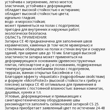
устойчива к загрязнению, легко моется;
эластичная, устойчива к деформациям;
обладает высокой стойкостью к истиранию;
обладает высокой стойкостью цвета;
идеально гладкая;
водо- и морозостойкая;
может применяться на полах с подогревом;
пригодна для внутренних и наружных работ;
экологически безопасна.
ОБЛАСТЬ ПРИМЕНЕНИЯ:
Затирка CE 40 предназначена для заполнения швов
керамических, каменных (в том числе мраморных) и
стеклянных облицовок на полах и стенах внутри и снаружи
зданий, при ширине шва до 10 мм. Благодаря высокой
эластичности затирка может применяться на
деформирующихся основаниях (древесностружечных
плитах, гипсокартоне и др.) и основаниях, подверженных
температурным колебаниям (полах с подогревом,
террасах, ваннах открытых бассейнов и т.п.).
Благодаря эффекту «Aquastatic» (гидрофобным свойствам)
и формуле «MicroProtect» (высокой стойкости к грибку и
плесени) затирка CE 40 оптимальна для применения в
помещениях с постоянной влажностью: ванных комнатах,
душевых, кухнях и т.п.
Угловые, деформационные и примыкающие к
санитарнотехническому оборудованию швы
рекомендуется заполнять силиконовой затиркой CS 25.
Затирка приобретает заявленный цвет по истечении 24-48