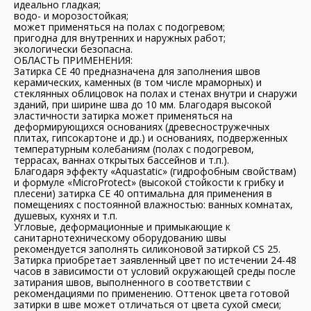
идеально гладкая;
водо- и морозостойкая;
может применяться на полах с подогревом;
пригодна для внутренних и наружных работ;
экологически безопасна.
ОБЛАСТЬ ПРИМЕНЕНИЯ:
Затирка CE 40 предназначена для заполнения швов
керамических, каменных (в том числе мраморных) и
стеклянных облицовок на полах и стенах внутри и снаружи
зданий, при ширине шва до 10 мм. Благодаря высокой
эластичности затирка может применяться на
деформирующихся основаниях (древесностружечных
плитах, гипсокартоне и др.) и основаниях, подверженных
температурным колебаниям (полах с подогревом,
террасах, ваннах открытых бассейнов и т.п.).
Благодаря эффекту «Aquastatic» (гидрофобным свойствам)
и формуле «MicroProtect» (высокой стойкости к грибку и
плесени) затирка CE 40 оптимальна для применения в
помещениях с постоянной влажностью: ванных комнатах,
душевых, кухнях и т.п.
Угловые, деформационные и примыкающие к
санитарнотехническому оборудованию швы
рекомендуется заполнять силиконовой затиркой CS 25.
Затирка приобретает заявленный цвет по истечении 24-48
часов в зависимости от условий окружающей среды после
затирания швов, выполненного в соответствии с
рекомендациями по применению. Оттенок цвета готовой
затирки в шве может отличаться от цвета сухой смеси;