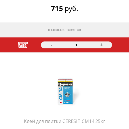
715
руб.
В СПИСОК ПОКУПОК
-
+
1
Клей для плитки CERESIT СМ14 25кг