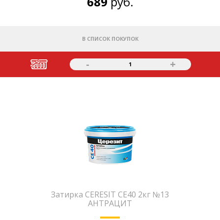
689
руб.
В СПИСОК ПОКУПОК
-
+
1
Затирка CERESIT CE40 2кг №13
АНТРАЦИТ