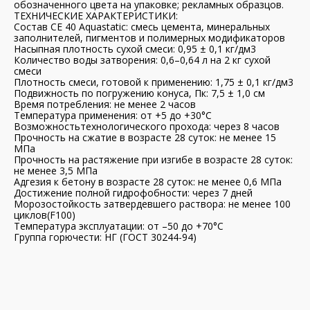
обозначенного цвета на упаковке; рекламных образцов.
ТЕХНИЧЕСКИЕ ХАРАКТЕРИСТИКИ:
Состав CE 40 Aquastatic: смесь цемента, минеральных
заполнителей, пигментов и полимерных модификаторов
Насыпная плотность сухой смеси: 0,95 ± 0,1 кг/дм3
Количество воды затворения: 0,6–0,64 л на 2 кг сухой
смеси
Плотность смеси, готовой к применению: 1,75 ± 0,1 кг/дм3
Подвижность по погружению конуса, Пк: 7,5 ± 1,0 см
Время потребления: не менее 2 часов
Температура применения: от +5 до +30°C
Возможностьтехнологического прохода: через 8 часов
Прочность на сжатие в возрасте 28 суток: не менее 15
МПа
Прочность на растяжение при изгибе в возрасте 28 суток:
не менее 3,5 МПа
Адгезия к бетону в возрасте 28 суток: не менее 0,6 МПа
Достижение полной гидрофобности: через 7 дней
Морозостойкость затвердевшего раствора: не менее 100
циклов(F100)
Температура эксплуатации: от –50 до +70°C
Группа горючести: НГ (ГОСТ 30244-94)