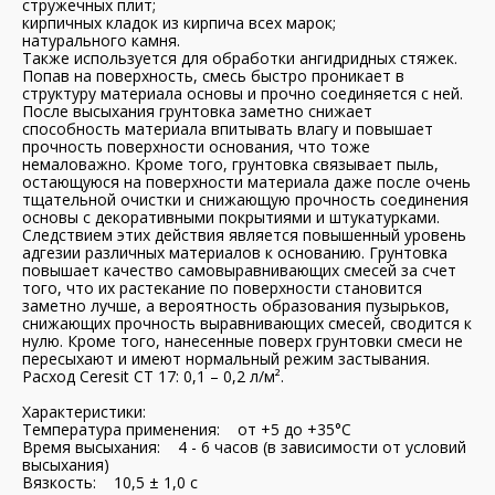
стружечных плит;
кирпичных кладок из кирпича всех марок;
натурального камня.
Также используется для обработки ангидридных стяжек.
Попав на поверхность, смесь быстро проникает в
структуру материала основы и прочно соединяется с ней.
После высыхания грунтовка заметно снижает
способность материала впитывать влагу и повышает
прочность поверхности основания, что тоже
немаловажно. Кроме того, грунтовка связывает пыль,
остающуюся на поверхности материала даже после очень
тщательной очистки и снижающую прочность соединения
основы с декоративными покрытиями и штукатурками.
Следствием этих действия является повышенный уровень
адгезии различных материалов к основанию. Грунтовка
повышает качество самовыравнивающих смесей за счет
того, что их растекание по поверхности становится
заметно лучше, а вероятность образования пузырьков,
снижающих прочность выравнивающих смесей, сводится к
нулю. Кроме того, нанесенные поверх грунтовки смеси не
пересыхают и имеют нормальный режим застывания.
Расход Ceresit CT 17: 0,1 – 0,2 л/м².
Характеристики:
Температура применения: от +5 до +35°С
Время высыхания: 4 - 6 часов (в зависимости от условий
высыхания)
Вязкость: 10,5 ± 1,0 с