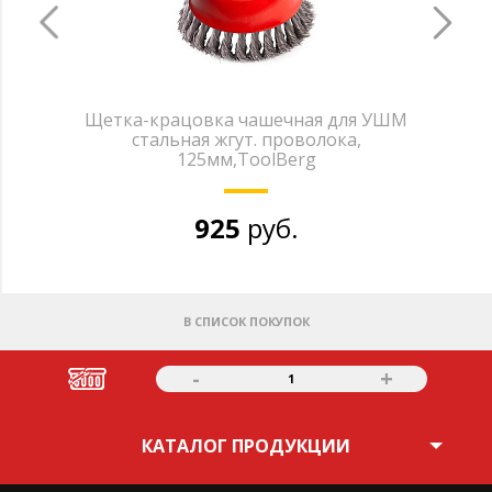
Щетка-крацовка чашечная для УШМ
стальная жгут. проволока,
125мм,ToolBerg
925
руб.
В СПИСОК ПОКУПОК
-
+
1
КАТАЛОГ ПРОДУКЦИИ