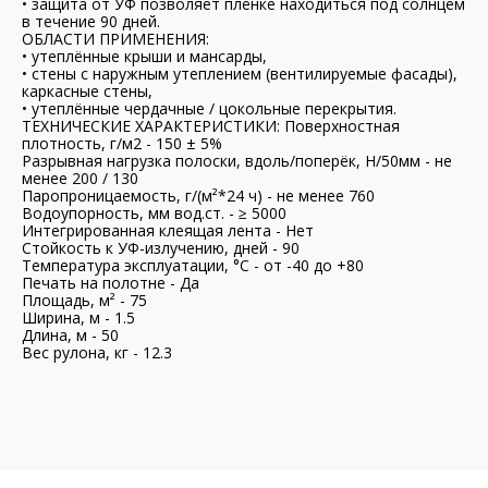
• защита от УФ позволяет плёнке находиться под солнцем
в течение 90 дней.
ОБЛАСТИ ПРИМЕНЕНИЯ:
• утеплённые крыши и мансарды,
• стены с наружным утеплением (вентилируемые фасады),
каркасные стены,
• утеплённые чердачные / цокольные перекрытия.
ТЕХНИЧЕСКИЕ ХАРАКТЕРИСТИКИ: Поверхностная
плотность, г/м2 - 150 ± 5%
Разрывная нагрузка полоски, вдоль/поперёк, H/50мм - не
менее 200 / 130
Паропроницаемость, г/(м²*24 ч) - не менее 760
Водоупорность, мм вод.ст. - ≥ 5000
Интегрированная клеящая лента - Нет
Стойкость к УФ-излучению, дней - 90
Температура эксплуатации, °С - от -40 до +80
Печать на полотне - Да
Площадь, м² - 75
Ширина, м - 1.5
Длина, м - 50
Вес рулона, кг - 12.3