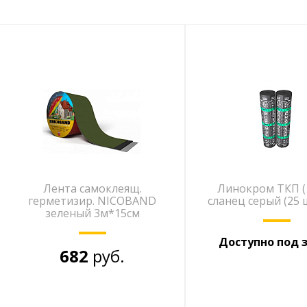
Лента самоклеящ.
Линокром ТКП (
герметизир. NICOBAND
сланец серый (25 
зеленый 3м*15см
Доступно под 
682
руб.