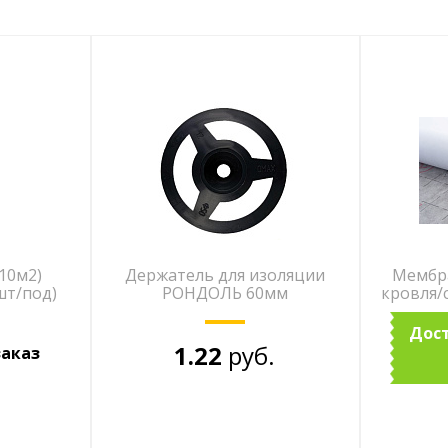
10м2)
Держатель для изоляции
Мембра
шт/под)
РОНДОЛЬ 60мм
кровля/с
Дост
1.22
руб.
заказ