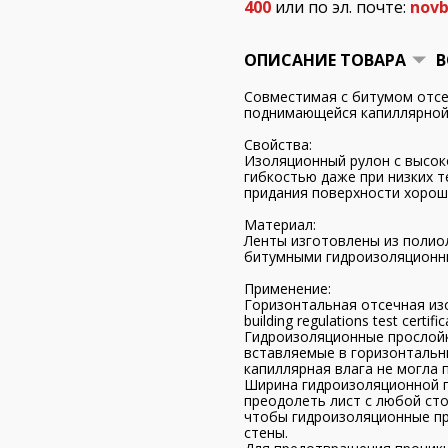
400
или по эл. почте:
novb
ОПИСАНИЕ ТОВАРА
В
Совместимая с битумом отсе
поднимающейся капиллярной 
Свойства:
Изоляционный рулон с высок
гибкостью даже при низких т
придания поверхности хорош
Материал:
Ленты изготовлены из полио
битумными гидроизоляционн
Применение:
Горизонтальная отсечная изо
building regulations test certif
Гидроизоляционные прослойк
вставляемые в горизонтальн
капиллярная влага не могла 
Ширина гидроизоляционной п
преодолеть лист с любой ст
чтобы гидроизоляционные пр
стены.