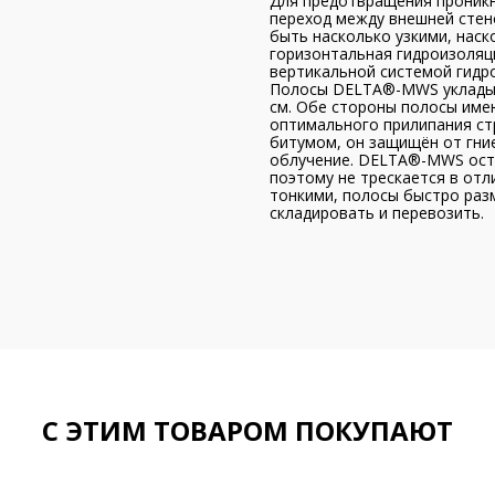
Для предотвращения проникн
переход между внешней стен
быть насколько узкими, наск
горизонтальная гидроизоляц
вертикальной системой гидр
Полосы DELTA®-MWS укладыва
см. Обе стороны полосы име
оптимального прилипания ст
битумом, он защищён от гни
облучение. DELTA®-MWS оста
поэтому не трескается в от
тонкими, полосы быстро разм
складировать и перевозить.
С ЭТИМ ТОВАРОМ ПОКУПАЮТ