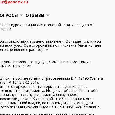
iz@yandex.ru
ОПРОСЫ
ОТЗЫВЫ
чная гидроизоляция для стеновой кладки, защита от
влаги.
ой стойкостью к воздействию влаги. Обладает отличной
емпературах. Обе стороны имеют тиснение (накатку) для
его сцепления с раствором.
лефина и имеют толщину 0,4 мм. Они совместимы с
ыми материалами
ляция в соответствии с требованиями DIN 18195 (General
ication P-10.13-SKZ-301).
и – это горизонтальные герметизирующие слои,
ые швы стен фундамента. Их цель – обеспечить, чтобы
проникнуть в стену фундамента снизу вверх.
рослойки должна быть такой, чтобы влага не могла
ороны каменной кладки, вот почему мы рекомендуем,
ослойки были как минимум на 10 см шире, чем толщина