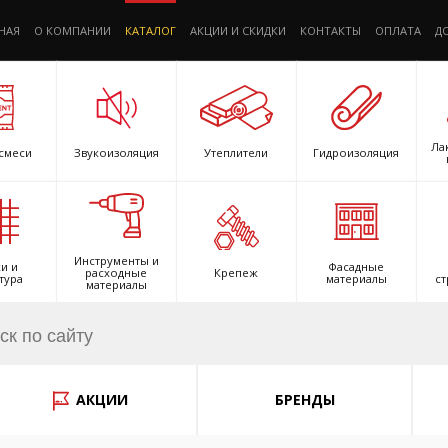
НАЯ
О КОМПАНИИ
КАТАЛОГ
АКЦИИ И СКИДКИ
КОНТАКТЫ
ОПЛАТА
Д
Ла
смеси
Звукоизоляция
Утеплители
Гидроизоляция
Инструменты и
и и
Фасадные
расходные
Крепеж
тура
материалы
ст
материалы
АКЦИИ
БРЕНДЫ