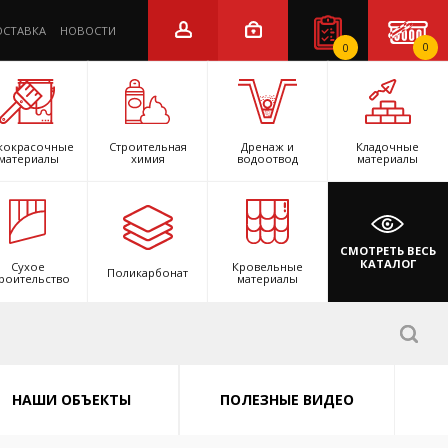
ОСТАВКА
НОВОСТИ
0
0
кокрасочные
Строительная
Дренаж и
Кладочные
материалы
химия
водоотвод
материалы
СМОТРЕТЬ ВЕСЬ
КАТАЛОГ
Сухое
Кровельные
Поликарбонат
роительство
материалы
НАШИ ОБЪЕКТЫ
ПОЛЕЗНЫЕ ВИДЕО