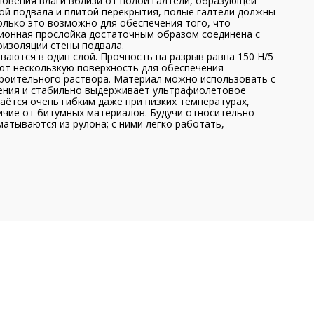
овения влаги вблизи от полой галтели, образующей
ой подвала и плитой перекрытия, полые галтели должны
олько это возможно для обеспечения того, что
ионная прослойка достаточным образом соединена с
оизоляции стены подвала.
ются в один слой. Прочность на разрыв равна 150 Н/5
ют нескользкую поверхность для обеспечения
роительного раствора. Материал можно использовать с
ения и стабильно выдерживает ультрафиолетовое
ётся очень гибким даже при низких температурах,
личие от битумных материалов. Будучи относительно
атываются из рулона; с ними легко работать,