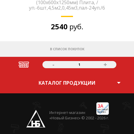
(100х600х1250мм) Плита, /
уп.-6шт,4,5м2,0,45м3,пал-24уп./6
2540
руб.
В СПИСОК ПОКУПОК
-
+
1
КАТАЛОГ ПРОДУКЦИИ
ЗА
ЧЕСТНЫЙ
Интернет-магазин
БИЗНЕС
«Новый Бизнес» © 2002 - 2026 г.