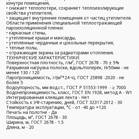
изнутри помещения,
• снижает теплопотери, сохраняет теплоизолирующие
свойства утеплителя,
• защищает внутренние помещения от частиц утеплителя.
Области применения специальной теплоотражающей
пароизоляционной плёнки:
• каркасные стены,
• утеплённые крыши и мансарды,
• утеплённые чердачные и цокольные перекрытия,
• тёплые полы,
• отражающие экраны за радиаторами отопления.
ТЕХНИЧЕСКИЕ ХАРАКТЕРИСТИКИ:
Поверхностная плотность, г/м², ГОСТ 2678 - 70 ± 5%
Разрывная нагрузка полоски, вдоль/поперёк, H/50мм - не
менее 130 / 120
Паропроницаемость, г/(м²*24 ч), ГОСТ 25898 -2020 - не
более 5
Водоупорность, мм вод.ст., ГОСТ Р 51553-1999 - ≥ 7000
Водонепроницаемость, класс, ГОСТ EN 1928, метод А - W1
Интегрированная клеящая лента - Нет
Стойкость к УФ-старению, дней, ГОСТ 32317-2012 - 30
Температура эксплуатации, °С - от -40 до +120
Печать на полотне - Да
Площадь, м², ГОСТ 2678 - 30
Ширина, м, ГОСТ 2678 - 1.5
Длина, м - 20