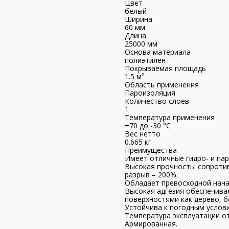
Цвет
белый
Ширина
60 мм
Длина
25000 мм
Основа материала
полиэтилен
Покрываемая площадь
1.5 м²
Область применения
Пароизоляция
Количество слоев
1
Температура применения
+70 до -30 °С
Вес нетто
0.665 кг
Преимущества
Имеет отличные гидро- и па
Высокая прочность: сопротив
разрыв – 200%.
Обладает превосходной начал
Высокая адгезия обеспечива
поверхностями как дерево, бе
Устойчива к погодным услови
Температура эксплуатации от
Армированная.