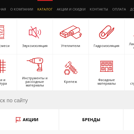
НАЯ
О КОМПАНИИ
КАТАЛОГ
АКЦИИ И СКИДКИ
КОНТАКТЫ
ОПЛАТА
Д
Ла
смеси
Звукоизоляция
Утеплители
Гидроизоляция
Инструменты и
и и
Фасадные
расходные
Крепеж
тура
материалы
ст
материалы
АКЦИИ
БРЕНДЫ