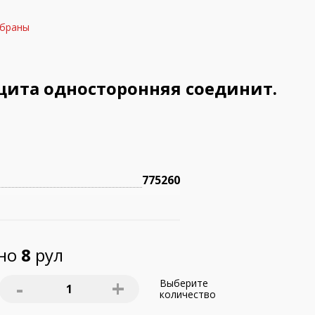
мбраны
щита односторонняя соединит.
775260
пно
8
рул
-
+
Выберите
1
количество