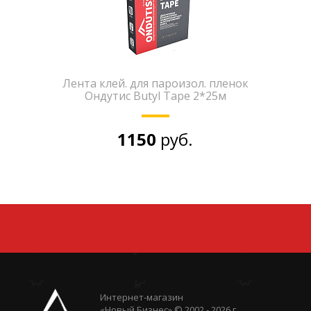
Лента клей. для пароизол. пленок
Ондутис Вutyl Tape 2*25м
1150
руб.
Интернет-магазин
«Новый Бизнес» © 2002 - 2026 г.