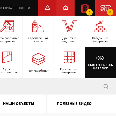
ОСТАВКА
НОВОСТИ
0
0
кокрасочные
Строительная
Дренаж и
Кладочные
материалы
химия
водоотвод
материалы
СМОТРЕТЬ ВЕСЬ
КАТАЛОГ
Сухое
Кровельные
Поликарбонат
роительство
материалы
НАШИ ОБЪЕКТЫ
ПОЛЕЗНЫЕ ВИДЕО