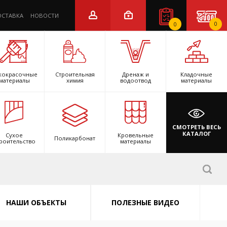
ОСТАВКА
НОВОСТИ
0
0
кокрасочные
Строительная
Дренаж и
Кладочные
материалы
химия
водоотвод
материалы
СМОТРЕТЬ ВЕСЬ
КАТАЛОГ
Сухое
Кровельные
Поликарбонат
роительство
материалы
НАШИ ОБЪЕКТЫ
ПОЛЕЗНЫЕ ВИДЕО