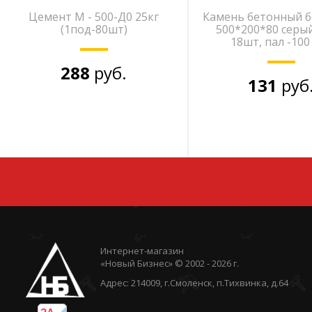
Цемент М - 500-Д0 25кг
Камень бетонный 
(1под-80шт)
500*200*80 серый
18шт, пал -100
288
руб.
131
руб
Интернет-магазин
«Новый Бизнес» © 2002 - 2026 г.
Адрес: 214009, г.Смоленск, п.Тихвинка, д.64