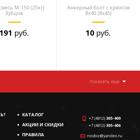
смесь М-150 (25кг)
Анкерный болт с крюком
Зубцов
8х40 (8х45)
191
руб.
10
руб.
Показать еще
ТЬ?
КАТАЛОГ
+7 (4812)
305-400
АКЦИИ И СКИДКИ
+7 (4812)
305-406
ПРАВИЛА
novbiz@yandex.ru