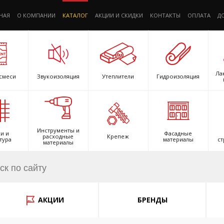
НАЯ
О КОМПАНИИ
КАТАЛОГ
АКЦИИ И СКИДКИ
КОНТАКТЫ
ОПЛАТА
Д
Ла
смеси
Звукоизоляция
Утеплители
Гидроизоляция
Инструменты и
и и
Фасадные
расходные
Крепеж
тура
материалы
ст
материалы
АКЦИИ
БРЕНДЫ