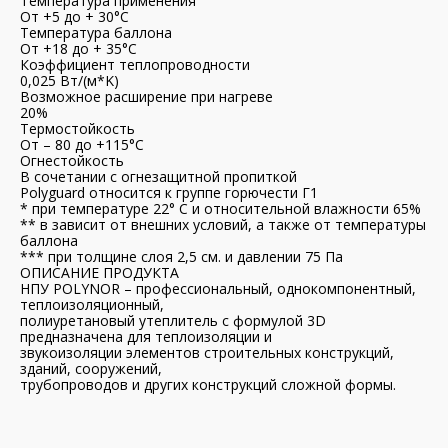
Температура применения
От +5 до + 30°С
Температура баллона
От +18 до + 35°С
Коэффициент теплопроводности
0,025 Вт/(м*K)
Возможное расширение при нагреве
20%
Термостойкость
От – 80 до +115°С
Огнестойкость
В сочетании с огнезащитной пропиткой
Polyguard относится к группе горючести Г1
* при температуре 22° С и относительной влажности 65%
** в зависит от внешних условий, а также от температуры
баллона
*** при толщине слоя 2,5 см. и давлении 75 Па
ОПИСАНИЕ ПРОДУКТА
НПУ POLYNOR – профессиональный, однокомпонентный,
теплоизоляционный,
полиуретановый утеплитель с формулой 3D
предназначена для теплоизоляции и
звукоизоляции элементов строительных конструкций,
зданий, сооружений,
трубопроводов и других конструкций сложной формы.