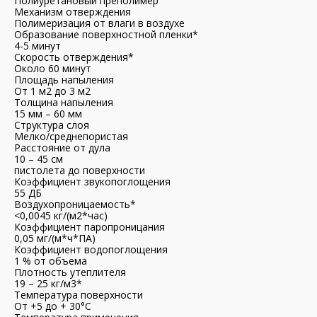
Полиуретановый преполимер
Механизм отверждения
Полимеризация от влаги в воздухе
Образование поверхностной пленки*
4-5 минут
Скорость отверждения*
Около 60 минут
Площадь напыления
От 1 м2 до 3 м2
Толщина напыления
15 мм – 60 мм
Структура слоя
Мелко/среднепористая
Расстояние от дула
10 – 45 см
пистолета до поверхности
Коэффициент звукопоглощения
55 ДБ
Воздухопроницаемость*
<0,0045 кг/(м2*час)
Коэффициент паропроницания
0,05 мг/(м*ч*ПА)
Коэффициент водопоглощения
1 % от объема
Плотность утеплителя
19 – 25 кг/м3*
Температура поверхности
От +5 до + 30°С