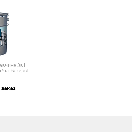
авчине 3в1
5кг Bergauf
 заказ