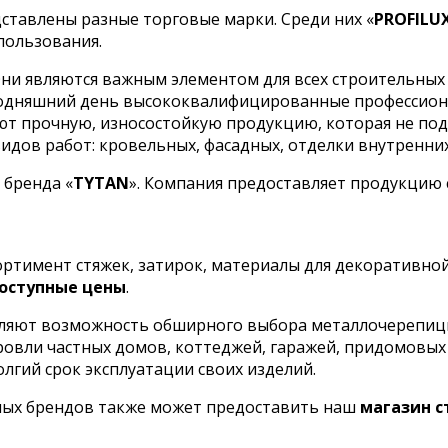
ставлены разные торговые марки. Среди них «
PROFILU
пользования.
ни являются важным элементом для всех строительных 
сегодняшний день высококвалифицированные профессио
кают прочную, износостойкую продукцию, которая не п
дов работ: кровельных, фасадных, отделки внутренних 
 бренда «
TYTAN
». Компания предоставляет продукцию
сортимент стяжек, затирок, материалы для декоративно
оступные цены
.
ляют возможность обширного выбора металлочерепицы 
кровли частных домов, коттеджей, гаражей, придомовы
олгий срок эксплуатации своих изделий.
ных брендов также может предоставить наш
магазин 