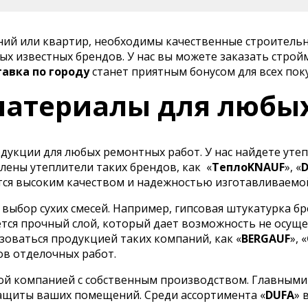
ений или квартир, необходимы качественные строитель
х известных брендов. У нас вы можете заказать строй
тавка по городу
станет приятным бонусом для всех пок
атериалы для любы
укции для любых ремонтных работ. У нас найдете утеп
лены утеплители таких брендов, как
«
ТеплоKNAUF
», «
ся высоким качеством и надежностью изготавливаемо
ыбор сухих смесей. Например, гипсовая штукатурка бр
тся прочный слой, который дает возможность не осуще
оваться продукцией таких компаний, как «
BERGAUF
», «
ов отделочных работ.
ой компанией с собственным производством. Главными
ащиты ваших помещений. Среди ассортимента «
DUFA
» 