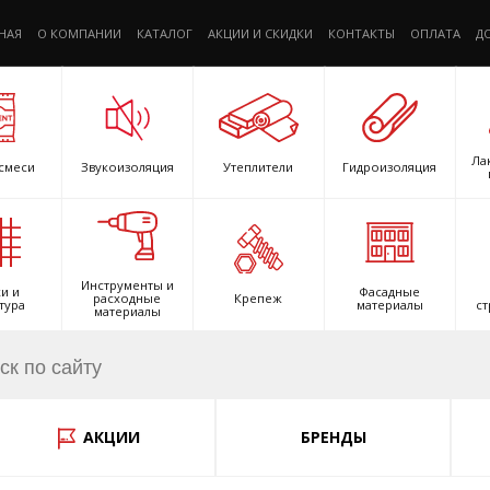
НАЯ
О КОМПАНИИ
КАТАЛОГ
АКЦИИ И СКИДКИ
КОНТАКТЫ
ОПЛАТА
Д
Ла
смеси
Звукоизоляция
Утеплители
Гидроизоляция
Инструменты и
и и
Фасадные
расходные
Крепеж
тура
материалы
ст
материалы
АКЦИИ
БРЕНДЫ