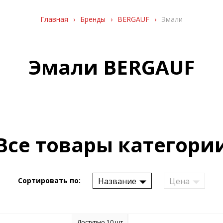
Главная
›
Бренды
›
BERGAUF
›
Эмали
Эмали BERGAUF
Все товары категори
Название
Цена
Сортировать по:
Доступно 10 шт