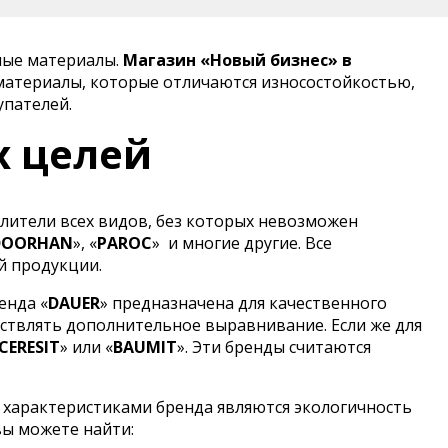
ные материалы.
Магазин «Новый бизнес» в
материалы, которые отличаются износостойкостью,
упателей.
х целей
лители всех видов, без которых невозможен
DOORHAN
», «
PAROC
»
и многие другие. Все
й продукции.
енда «
DAUER
» предназначена для качественного
ствлять дополнительное выравнивание. Если же для
CERESIT
» или «
BAUMIT
». Эти бренды считаются
 характеристиками бренда являются экологичность
вы можете найти: