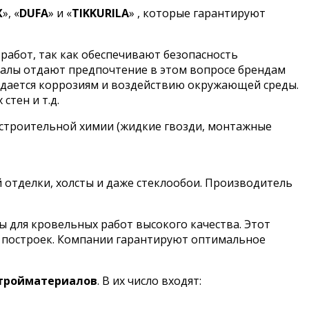
X
», «
DUFA
» и «
TIKKURILA
» , которые гарантируют
работ, так как обеспечивают безопасность
налы отдают предпочтение в этом вопросе брендам
оддается коррозиям и воздействию окружающей среды.
стен и т.д.
 строительной химии (жидкие гвозди, монтажные
й отделки, холсты и даже стеклообои. Производитель
для кровельных работ высокого качества. Этот
х построек. Компании гарантируют оптимальное
стройматериалов
. В их число входят: