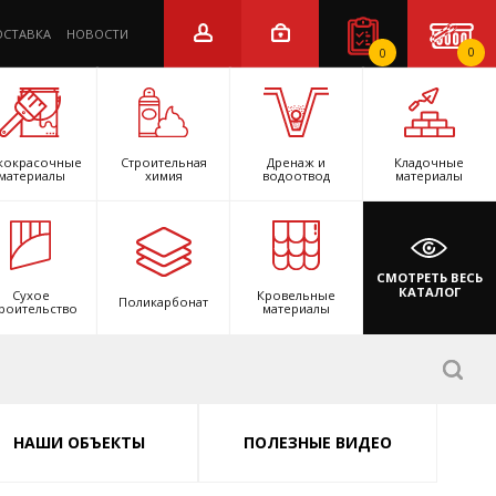
ОСТАВКА
НОВОСТИ
0
0
кокрасочные
Строительная
Дренаж и
Кладочные
материалы
химия
водоотвод
материалы
СМОТРЕТЬ ВЕСЬ
КАТАЛОГ
Сухое
Кровельные
Поликарбонат
роительство
материалы
НАШИ ОБЪЕКТЫ
ПОЛЕЗНЫЕ ВИДЕО