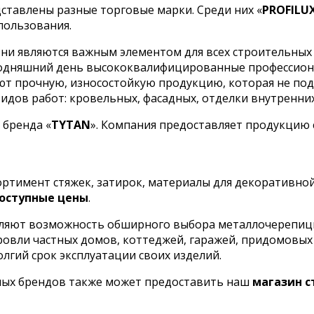
ставлены разные торговые марки. Среди них «
PROFILU
пользования.
ни являются важным элементом для всех строительных 
сегодняшний день высококвалифицированные профессио
кают прочную, износостойкую продукцию, которая не п
дов работ: кровельных, фасадных, отделки внутренних 
 бренда «
TYTAN
». Компания предоставляет продукцию
сортимент стяжек, затирок, материалы для декоративно
оступные цены
.
ляют возможность обширного выбора металлочерепицы 
кровли частных домов, коттеджей, гаражей, придомовы
олгий срок эксплуатации своих изделий.
ных брендов также может предоставить наш
магазин 