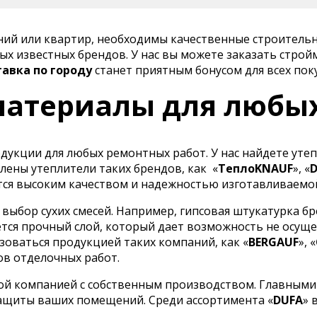
ений или квартир, необходимы качественные строитель
х известных брендов. У нас вы можете заказать строй
тавка по городу
станет приятным бонусом для всех пок
атериалы для любы
укции для любых ремонтных работ. У нас найдете утеп
лены утеплители таких брендов, как
«
ТеплоKNAUF
», «
ся высоким качеством и надежностью изготавливаемо
ыбор сухих смесей. Например, гипсовая штукатурка бр
тся прочный слой, который дает возможность не осуще
оваться продукцией таких компаний, как «
BERGAUF
», «
ов отделочных работ.
ой компанией с собственным производством. Главными
ащиты ваших помещений. Среди ассортимента «
DUFA
» 