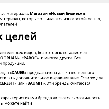
ные материалы.
Магазин «Новый бизнес» в
материалы, которые отличаются износостойкостью,
упателей.
х целей
лители всех видов, без которых невозможен
DOORHAN
», «
PAROC
»
и многие другие. Все
й продукции.
енда «
DAUER
» предназначена для качественного
ствлять дополнительное выравнивание. Если же для
CERESIT
» или «
BAUMIT
». Эти бренды считаются
 характеристиками бренда являются экологичность
вы можете найти: