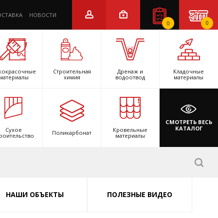
ОСТАВКА
НОВОСТИ
0
0
кокрасочные
Строительная
Дренаж и
Кладочные
материалы
химия
водоотвод
материалы
СМОТРЕТЬ ВЕСЬ
КАТАЛОГ
Сухое
Кровельные
Поликарбонат
роительство
материалы
НАШИ ОБЪЕКТЫ
ПОЛЕЗНЫЕ ВИДЕО