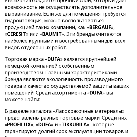
высыхания создается прочный слой, который дает
возможность не осуществлять дополнительное
выравнивание. Если же для помещения требуется
гидроизоляция, можно воспользоваться
продукцией таких компаний, как «
BERGAUF
»,
«
CERESIT
» или «
BAUMIT
». Эти бренды считаются
наиболее крупными и востребованными для всех
видов отделочных работ.
Торговая марка «
DUFA
» является крупнейшей
немецкой компанией с собственным
производством. Главными характеристиками
бренда являются экологичность производимого
товара и качество осуществляемой защиты ваших
помещений. Среди ассортимента «
DUFA
» вы
можете найти:
В разделе каталога «Лакокрасочные материалы»
представлены разные торговые марки. Среди них
«
PROFILUX
», «
DUFA
» и «
TIKKURILA
» , которые
гарантируют долгий срок эксплуатации товаров и