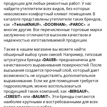
продукции для любых ремонтных работ. У нас
найдете утеплители всех видов, без которых
невозможен комфортный климат помещения. В
каталоге представлены утеплители таких брендов,
как
«
ТеплоKNAUF
», «
DOORHAN
», «
PAROC
»
и
многие другие. Все перечисленные торговые марки
заслуженно отличаются высоким качеством и
надежностью изготавливаемой продукции.
Также в нашем магазине вы можете найти
обширный выбор сухих смесей. Например, гипсовая
штукатурка бренда «
DAUER
» предназначена для
качественного выравнивания поверхностей. После
высыхания создается прочный слой, который дает
возможность не осуществлять дополнительное
выравнивание. Если же для помещения требуется
гидроизоляция, можно воспользоваться
продукцией таких компаний, как «
BERGAUF
»,
«
CERESIT
» или «
BAUMIT
». Эти бренды считаются
наиболее крупными и востребованными для всех
видов отделочных работ.