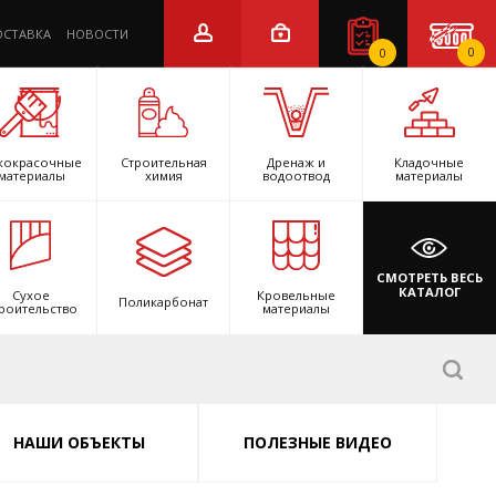
ОСТАВКА
НОВОСТИ
0
0
кокрасочные
Строительная
Дренаж и
Кладочные
материалы
химия
водоотвод
материалы
СМОТРЕТЬ ВЕСЬ
КАТАЛОГ
Сухое
Кровельные
Поликарбонат
роительство
материалы
НАШИ ОБЪЕКТЫ
ПОЛЕЗНЫЕ ВИДЕО