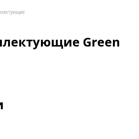
мплектующие
мплектующие Green
и