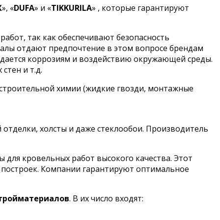
X
», «
DUFA
» и «
TIKKURILA
» , которые гарантируют
работ, так как обеспечивают безопасность
налы отдают предпочтение в этом вопросе брендам
оддается коррозиям и воздействию окружающей среды.
стен и т.д.
 строительной химии (жидкие гвозди, монтажные
й отделки, холсты и даже стеклообои. Производитель
для кровельных работ высокого качества. Этот
х построек. Компании гарантируют оптимальное
стройматериалов
. В их число входят: