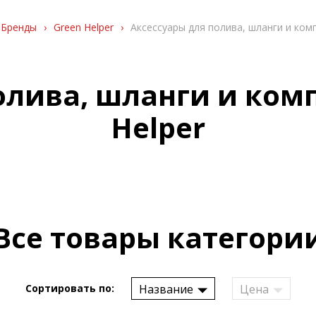
Бренды
›
Green Helper
›
Аксессуары для полива, шланги и ко
олива, шланги и ко
Helper
Все товары категори
Название
Цена
Сортировать по: