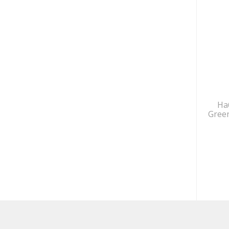
На
Gree