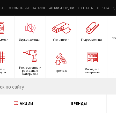
НАЯ
О КОМПАНИИ
КАТАЛОГ
АКЦИИ И СКИДКИ
КОНТАКТЫ
ОПЛАТА
Д
Ла
смеси
Звукоизоляция
Утеплители
Гидроизоляция
Инструменты и
и и
Фасадные
расходные
Крепеж
тура
материалы
ст
материалы
АКЦИИ
БРЕНДЫ