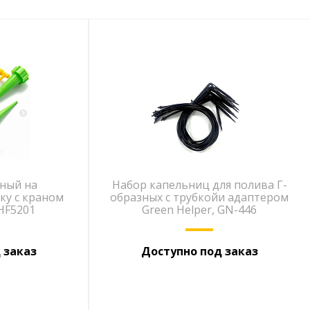
чный на
Набор капельниц для полива Г-
ку с краном
образных с трубкойи адаптером
 HF5201
Green Helper, GN-446
 заказ
Доступно под заказ