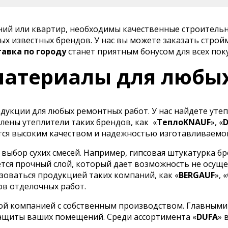
ений или квартир, необходимы качественные строитель
х известных брендов. У нас вы можете заказать строй
тавка по городу
станет приятным бонусом для всех пок
атериалы для любы
укции для любых ремонтных работ. У нас найдете утеп
лены утеплители таких брендов, как
«
ТеплоKNAUF
», «
ся высоким качеством и надежностью изготавливаемо
ыбор сухих смесей. Например, гипсовая штукатурка бр
тся прочный слой, который дает возможность не осуще
оваться продукцией таких компаний, как «
BERGAUF
», «
ов отделочных работ.
ой компанией с собственным производством. Главными
ащиты ваших помещений. Среди ассортимента «
DUFA
» 