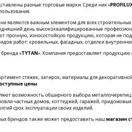
ставлены разные торговые марки. Среди них «
PROFILU
пользования.
ни являются важным элементом для всех строительных 
сегодняшний день высококвалифицированные профессио
кают прочную, износостойкую продукцию, которая не п
дов работ: кровельных, фасадных, отделки внутренних 
 бренда «
TYTAN
». Компания предоставляет продукцию
сортимент стяжек, затирок, материалы для декоративно
оступные цены
.
ляют возможность обширного выбора металлочерепицы 
кровли частных домов, коттеджей, гаражей, придомовы
олгий срок эксплуатации своих изделий.
ных брендов также может предоставить наш
магазин 