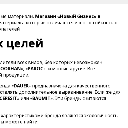
ные материалы.
Магазин «Новый бизнес» в
материалы, которые отличаются износостойкостью,
упателей.
х целей
лители всех видов, без которых невозможен
DOORHAN
», «
PAROC
»
и многие другие. Все
й продукции.
енда «
DAUER
» предназначена для качественного
ствлять дополнительное выравнивание. Если же для
CERESIT
» или «
BAUMIT
». Эти бренды считаются
 характеристиками бренда являются экологичность
вы можете найти: