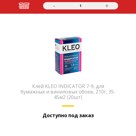
-
+
1
Клей KLEO INDICATOR 7-9, для
бумажных и виниловых обоев, 210г, 35-
45м2 (20шт)
Доступно под заказ