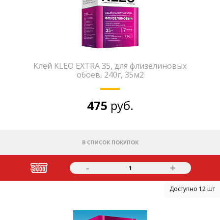
Клей KLEO EXTRA 35, для флизелиновых
обоев, 240г, 35м2
475
руб.
В СПИСОК ПОКУПОК
-
+
1
Доступно 12 шт