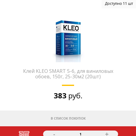
Доступно 11 шт
Клей KLEO SMART 5-6, для виниловых
обоев, 150г, 25-30м2 (20шт)
383
руб.
В СПИСОК ПОКУПОК
-
+
1